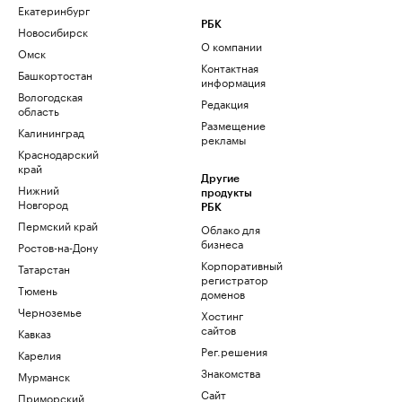
Екатеринбург
РБК
Новосибирск
О компании
Омск
Контактная
Башкортостан
информация
Вологодская
Редакция
область
Размещение
Калининград
рекламы
Краснодарский
край
Другие
Нижний
продукты
Новгород
РБК
Пермский край
Облако для
бизнеса
Ростов-на-Дону
Корпоративный
Татарстан
регистратор
Тюмень
доменов
Черноземье
Хостинг
сайтов
Кавказ
Рег.решения
Карелия
Знакомства
Мурманск
Сайт
Приморский