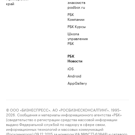
знакомств
край
podbor.ru
РБК
Компании
РБК Курсы
Школа
управления
РБК
РБК
Новости
iOS
Android
AppGallery
© ООО «БИЗНЕСПРЕСС», АО «РОСБИЗНЕСКОНСАЛТИНГ», 1995–
2026. Сообщения и материалы информационного агентства «РБК»
(свидетельство о регистрации средства массовой информации
выдано Федеральной службой по надзору в сфере связи,
информационных технологий и массовых коммуникаций
(Роскомнадзор) 09.12.2015 за номером ИА №ФС77-63848) и сетевого