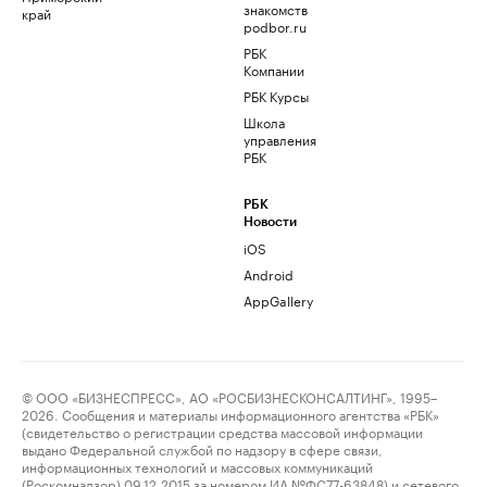
знакомств
край
podbor.ru
РБК
Компании
РБК Курсы
Школа
управления
РБК
РБК
Новости
iOS
Android
AppGallery
© ООО «БИЗНЕСПРЕСС», АО «РОСБИЗНЕСКОНСАЛТИНГ», 1995–
2026. Сообщения и материалы информационного агентства «РБК»
(свидетельство о регистрации средства массовой информации
выдано Федеральной службой по надзору в сфере связи,
информационных технологий и массовых коммуникаций
(Роскомнадзор) 09.12.2015 за номером ИА №ФС77-63848) и сетевого