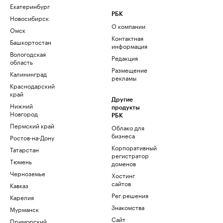
Екатеринбург
РБК
Новосибирск
О компании
Омск
Контактная
Башкортостан
информация
Вологодская
Редакция
область
Размещение
Калининград
рекламы
Краснодарский
край
Другие
Нижний
продукты
Новгород
РБК
Пермский край
Облако для
бизнеса
Ростов-на-Дону
Корпоративный
Татарстан
регистратор
Тюмень
доменов
Черноземье
Хостинг
сайтов
Кавказ
Рег.решения
Карелия
Знакомства
Мурманск
Сайт
Приморский