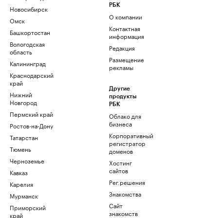
РБК
Новосибирск
О компании
Омск
Контактная
Башкортостан
информация
Вологодская
Редакция
область
Размещение
Калининград
рекламы
Краснодарский
край
Другие
Нижний
продукты
Новгород
РБК
Пермский край
Облако для
бизнеса
Ростов-на-Дону
Корпоративный
Татарстан
регистратор
Тюмень
доменов
Черноземье
Хостинг
сайтов
Кавказ
Рег.решения
Карелия
Знакомства
Мурманск
Сайт
Приморский
знакомств
край