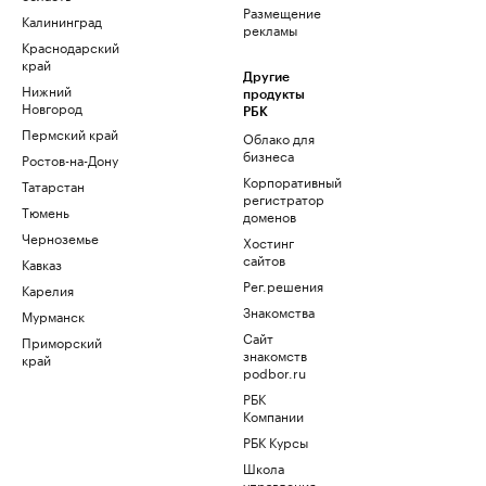
Размещение
Калининград
рекламы
Краснодарский
край
Другие
Нижний
продукты
Новгород
РБК
Пермский край
Облако для
бизнеса
Ростов-на-Дону
Корпоративный
Татарстан
регистратор
Тюмень
доменов
Черноземье
Хостинг
сайтов
Кавказ
Рег.решения
Карелия
Знакомства
Мурманск
Сайт
Приморский
знакомств
край
podbor.ru
РБК
Компании
РБК Курсы
Школа
управления