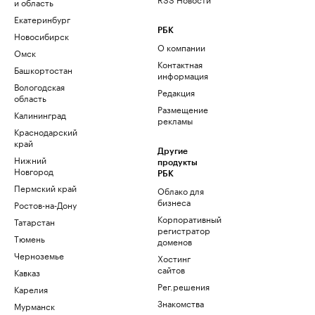
и область
Екатеринбург
РБК
Новосибирск
О компании
Омск
Контактная
Башкортостан
информация
Вологодская
Редакция
область
Размещение
Калининград
рекламы
Краснодарский
край
Другие
Нижний
продукты
Новгород
РБК
Пермский край
Облако для
бизнеса
Ростов-на-Дону
Корпоративный
Татарстан
регистратор
Тюмень
доменов
Черноземье
Хостинг
сайтов
Кавказ
Рег.решения
Карелия
Знакомства
Мурманск