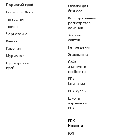
Пермский край
Облако для
бизнеса
Ростов-на-Дону
Корпоративный
Татарстан
регистратор
Тюмень
доменов
Черноземье
Хостинг
сайтов
Кавказ
Рег.решения
Карелия
Знакомства
Мурманск
Сайт
Приморский
знакомств
край
podbor.ru
РБК
Компании
РБК Курсы
Школа
управления
РБК
РБК
Новости
iOS