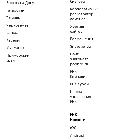
бизнеса
Ростов-на-Дону
Корпоративный
Татарстан
регистратор
Тюмень
доменов
Черноземье
Хостинг
сайтов
Кавказ
Рег.решения
Карелия
Знакомства
Мурманск
Сайт
Приморский
знакомств
край
podbor.ru
РБК
Компании
РБК Курсы
Школа
управления
РБК
РБК
Новости
iOS
Android