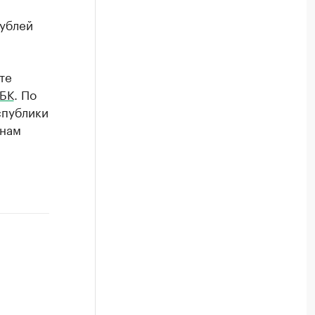
рублей
те
РБК
. По
спублики
инам