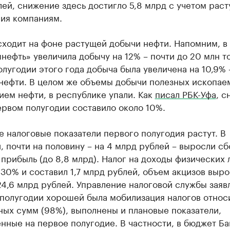
ей, снижение здесь достигло 5,8 млрд с учетом рас
ия компаниям.
сходит на фоне растущей добычи нефти. Напомним, в
нефть» увеличила добычу на 12% – почти до 20 млн то
лугодии этого года добыча была увеличена на 10,9% –
нефти. В целом же объемы добычи полезных ископаем
ем нефти, в республике упали. Как
писал РБК-Уфа
, 
ервом полугодии составило около 10%.
 налоговые показатели первого полугодия растут. В
, почти на половину – на 4 млрд рублей – выросли с
 прибыль (до 8,8 млрд). Налог на доходы физических 
30% и составил 1,7 млрд рублей, объем акцизов выро
24,6 млрд рублей. Управление налоговой службы заявл
 полугодии хорошей была мобилизация налогов относ
ых сумм (98%), выполнены и плановые показатели,
нные на первое полугодие. В частности, в бюджет Б