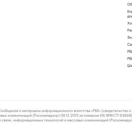
Об
Ко
до
Хо
Ре
Зн
Са
РБ
РБ
Шк
ения и материалы информационного агентства «РБК» (свидетельство о 
овых коммуникаций (Роскомнадзор) 09.12.2015 за номером ИА №ФС77-63848) 
 связи, информационных технологий и массовых коммуникаций (Роскомнадз