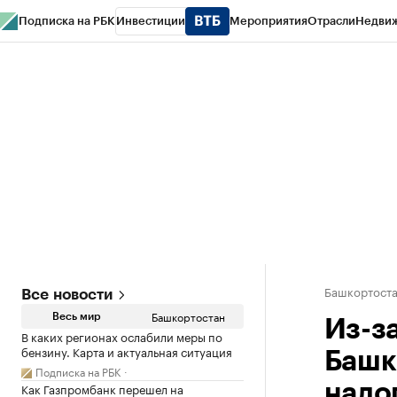
Подписка на РБК
Инвестиции
Мероприятия
Отрасли
Недви
РБК Курсы
РБК Life
Тренды
Визионеры
Национальные проекты
Горо
Спецпроекты СПб
Конференции СПб
Спецпроекты
Проверка конт
Башкортост
Все новости
Башкортостан
Весь мир
Из-за
В каких регионах ослабили меры по
бензину. Карта и актуальная ситуация
Башк
Подписка на РБК
Как Газпромбанк перешел на
нало