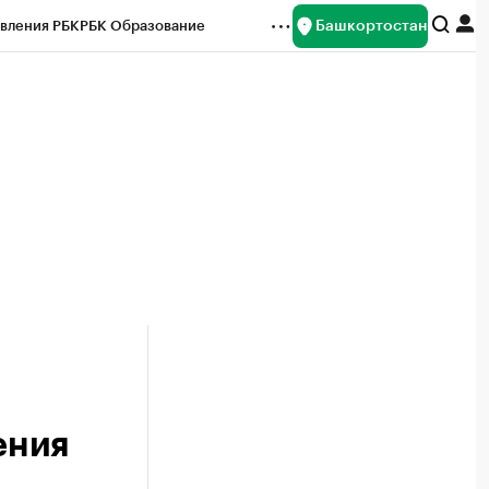
Башкортостан
вления РБК
РБК Образование
редитные рейтинги
Франшизы
Газета
ок наличной валюты
ения