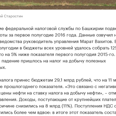
ей Старостин
ие федеральной налоговой службы по Башкирии подв
оты за первое полугодие 2016 года. Данные озвучил 
ведомства руководитель управления Марат Вахитов. 
лугодии в бюджеты всех уровней удалось собрать 12
то на 5% ниже показателя первого полугодия 2015-го.
 падение пришлось на налог на добычу полезных
ых.
налога принес бюджетам 29,1 млрд рублей, что на 11 
е прошлогоднего показателя. «Это связано с негати
цены нефти на ставку налога на добычу нефти», – от
равления. Доходы, поступающие от крупнейших плате
ричине снизились на 8 млрд (11%). Поступления НДС 
ились более чем вдвое: в итоге этот показатель соста