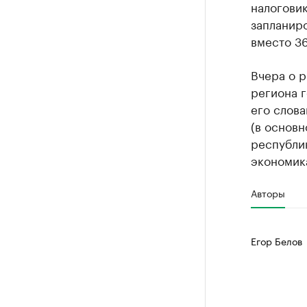
налоговик
запланиро
вместо 36
Вчера о р
региона 
его слов
(в основн
республик
экономик
Авторы
Егор Белов