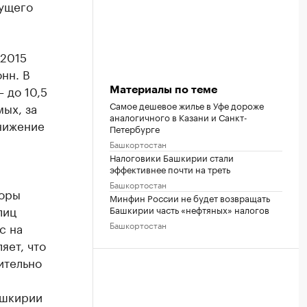
тущего
 2015
нн. В
 до 10,5
Материалы по теме
Самое дешевое жилье в Уфе дороже
ых, за
аналогичного в Казани и Санкт-
снижение
Петербурге
Башкортостан
Налоговики Башкирии стали
эффективнее почти на треть
Башкортостан
боры
Минфин России не будет возвращать
лиц
Башкирии часть «нефтяных» налогов
Башкортостан
с на
яет, что
ительно
ашкирии