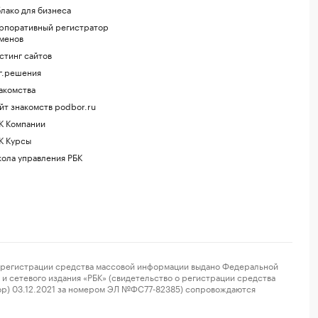
лако для бизнеса
рпоративный регистратор
менов
стинг сайтов
г.решения
акомства
йт знакомств podbor.ru
К Компании
К Курсы
ола управления РБК
регистрации средства массовой информации выдано Федеральной
и сетевого издания «РБК» (свидетельство о регистрации средства
ор) 03.12.2021 за номером ЭЛ №ФС77-82385) сопровождаются