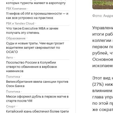
которых туристы жалеют в аэропорту
РБК Компании
11 мифов об ИИ в промышленности — и
Фото: Андр
как все устроено на практике
РБК и Yandex Cloud
Управлен
Что такое Executive MBA и зачем
получать эту степень
итоги раб
Образование
коллегии 
Суды и новые траты. Чем еще грозит
первом по
водителям запрет сверхвыплат по
ОСАГО
рублей, ч
Авто
Основное
Посольство России в Колумбии
ископаем
отвергло обвинения в вербовке
наемников
Политика
Этот вид 
Великобритания ввела санкции против
(27%) ниж
Озон Банка
влиянием 
Политика
глава уп
Месси оформил дубль в первом матче в
старте после ЧМ
по этой п
Спорт
же сократ
Китайский юань обеспечил более трети