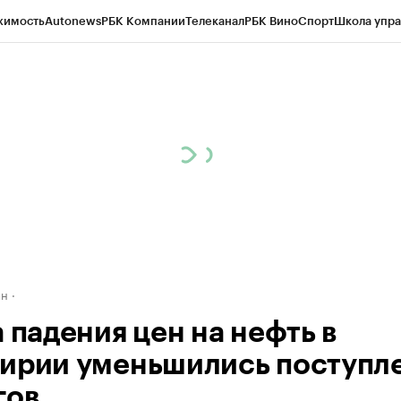
жимость
Autonews
РБК Компании
Телеканал
РБК Вино
Спорт
Школа упра
д
Стиль
Крипто
РБК Бизнес-среда
Дискуссионный клуб
Исследования
К
рагентов
Политика
Экономика
Бизнес
Технологии и медиа
Финансы
Рын
ан
 падения цен на нефть в
ирии уменьшились поступл
гов