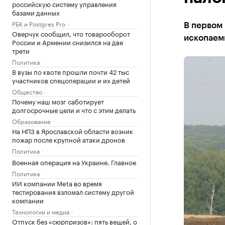
российскую систему управления
базами данных
РБК и Postgres Pro
В первом 
Оверчук сообщил, что товарооборот
ископаемы
России и Армении снизился на две
трети
Политика
В вузы по квоте прошли почти 42 тыс
участников спецоперации и их детей
Общество
Почему наш мозг саботирует
долгосрочные цели и что с этим делать
Образование
На НПЗ в Ярославской области возник
пожар после крупной атаки дронов
Политика
Военная операция на Украине. Главное
Политика
ИИ компании Meta во время
тестирования взломал систему другой
компании
Технологии и медиа
Отпуск без «сюрпризов»: пять вещей, о