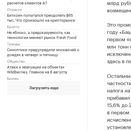
млрд рубл
расчетов клиентов А7
возмещен
Отрасли
Биткоин попытался преодолеть $65
тыс. Что произошло на крипторынке
Это прои
Крипто
году «Баш
Не яблоко, а предсказуемость: как
технологии меняют рынок Fresh Food
первом по
Тренды
млн тонн 
Синоптики предупредили москвичей о
исключени
дождях в четверг и пятницу
здесь в п
Общество
Атаки и эвакуации на объектах
Wildberries. Главное на 6 августа
Остальные
Бизнес
частности
налога на
Загрузить еще
прибавил 
15,6% до 
в первом
исчисленн
установле