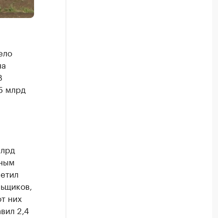
ело
на
В
5 млрд
млрд
вным
метил
льщиков,
от них
вил 2,4