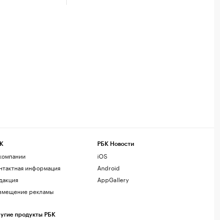
К
РБК Новости
компании
iOS
нтактная информация
Android
дакция
AppGallery
змещение рекламы
угие продукты РБК