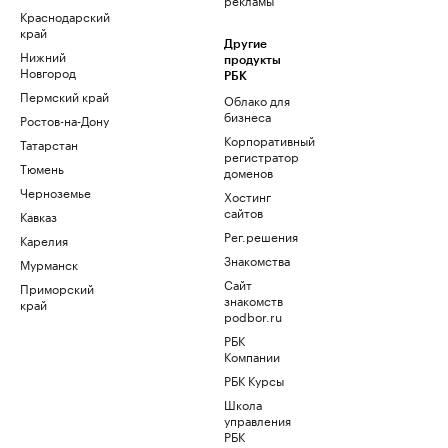
Краснодарский
край
Другие
Нижний
продукты
Новгород
РБК
Пермский край
Облако для
бизнеса
Ростов-на-Дону
Корпоративный
Татарстан
регистратор
Тюмень
доменов
Черноземье
Хостинг
сайтов
Кавказ
Рег.решения
Карелия
Знакомства
Мурманск
Сайт
Приморский
знакомств
край
podbor.ru
РБК
Компании
РБК Курсы
Школа
управления
РБК