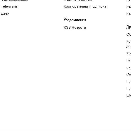
Telegram
Корпоративная подписка
Ре
Дзен
Ра
Уведомления
RSS Новости
Др
Об
Ко
до
Хо
Ре
Зн
Са
РБ
РБ
Шк