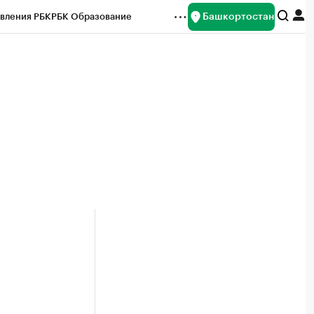
Башкортостан
вления РБК
РБК Образование
редитные рейтинги
Франшизы
Газета
ок наличной валюты