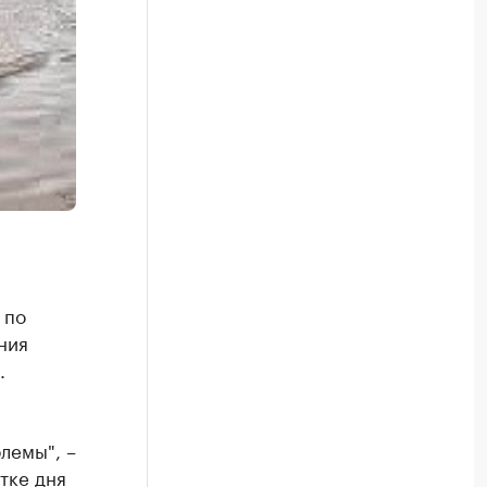
 по
ния
.
лемы", –
тке дня