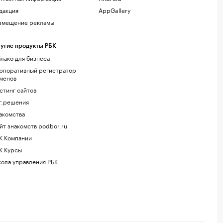
дакция
AppGallery
змещение рекламы
угие продукты РБК
лако для бизнеса
рпоративный регистратор
менов
стинг сайтов
г.решения
акомства
йт знакомств podbor.ru
К Компании
К Курсы
ола управления РБК