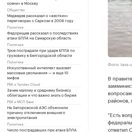
осени» в Москву
Общество
Медведев рассказал о «жестких»
переговорах с Саркози в 2008 году
Политика
Федорищев рассказал о последствиях
атаки БПЛА на Самарскую область
Политика
Трое пострадали при ударе БПЛА по
грузовику в Белгородской области
Политика
Фото: tass-u
Искусственный интеллект вызовет
массовые увольнения — и еще 10
В правит
мифов
РБК и Yandex Cloud
замминис
Зачем малому и среднему бизнесу
вопросам
облигации и что важно знать о бирже
районов, 
РБК и МСП Банк
На Запорожской АЭС объяснили
причину отключения внешнего
"Есть воп
электропитания
федеральн
Политика
отметил С
Число пострадавших при атаке БПЛА