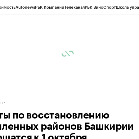
жимость
Autonews
РБК Компании
Телеканал
РБК Вино
Спорт
Школа упра
д
Стиль
Крипто
РБК Бизнес-среда
Дискуссионный клуб
Исследования
К
рагентов
Политика
Экономика
Бизнес
Технологии и медиа
Финансы
Рын
ан
ты по восстановлению
пленных районов Башкирии
шатся к 1 октября