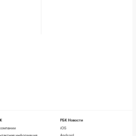
К
РБК Новости
компании
iOS
нтактная информация
Android