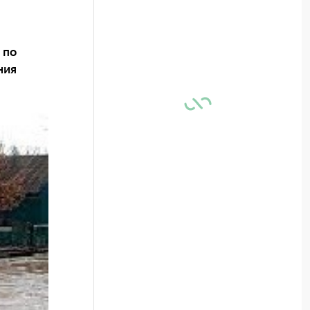
 по
ния