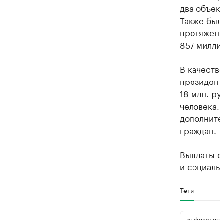
два объек
Также был
протяжен
857 милли
В качест
президен
18 млн. р
человека,
дополните
граждан.
Выплаты 
и социаль
Теги
инфрастру