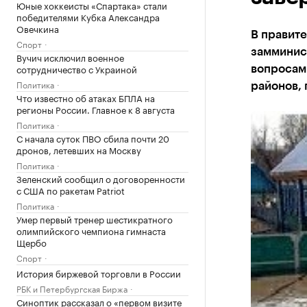
Юные хоккеисты «Спартака» стали
победителями Кубка Александра
Овечкина
В правит
Спорт
замминис
Вучич исключил военное
сотрудничество с Украиной
вопросам
Политика
районов, 
Что известно об атаках БПЛА на
регионы России. Главное к 8 августа
Политика
С начала суток ПВО сбила почти 20
дронов, летевших на Москву
Политика
Зеленский сообщил о договоренности
с США по ракетам Patriot
Политика
Умер первый тренер шестикратного
олимпийского чемпиона гимнаста
Щербо
Спорт
История биржевой торговли в России
РБК и Петербургская Биржа
Синоптик рассказал о «первом визите