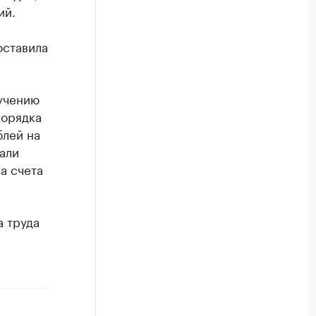
ий.
оставила
учению
порядка
блей на
али
а счета
 труда