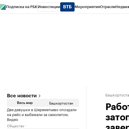
Подписка на РБК
Инвестиции
Мероприятия
Отрасли
Недви
РБК Курсы
РБК Life
Тренды
Визионеры
Национальные проекты
Горо
Спецпроекты СПб
Конференции СПб
Спецпроекты
Проверка конт
Башкортост
Все новости
Башкортостан
Весь мир
Рабо
Две девушки в Шереметьево опоздали
на рейс и выбежали за самолетом.
зато
Видео
Общество
завер