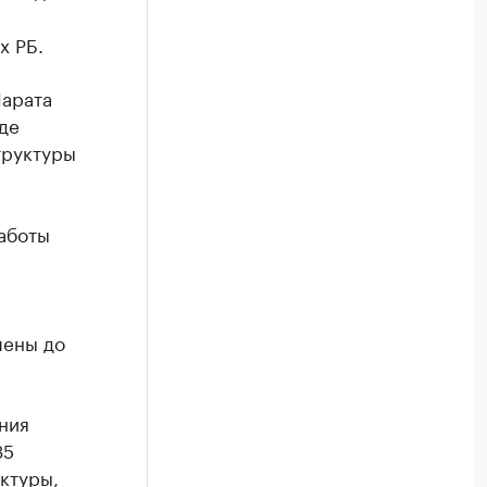
х РБ.
Марата
де
труктуры
аботы
шены до
ния
35
ктуры,