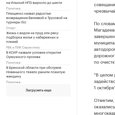
на Ильский НПЗ выросло до шести
совещани
Политика
чрезвыча
Плющенко назвал радостью
возвращение Валиевой и Трусовой на
турниры ISU
По слова
Спорт
Магадеев
Жизнь с видом на пруд или реку:
завершен
подборка жилья у набережных и
пляжей
муниципал
РБК и ПИК Серия плюс
автодорог
В КСИР назвали условие открытия
дорожног
Ормузского пролива
по очистк
Политика
В Брянской области при обстреле
Новенького тяжело ранили пожилую
"В целом
женщину
задейств
Политика
1 октября
Загрузить еще
Отметим, 
оказались
многоква