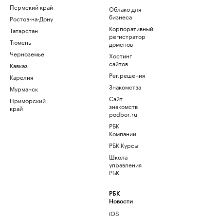
Пермский край
Облако для
бизнеса
Ростов-на-Дону
Корпоративный
Татарстан
регистратор
Тюмень
доменов
Черноземье
Хостинг
сайтов
Кавказ
Рег.решения
Карелия
Знакомства
Мурманск
Сайт
Приморский
знакомств
край
podbor.ru
РБК
Компании
РБК Курсы
Школа
управления
РБК
РБК
Новости
iOS