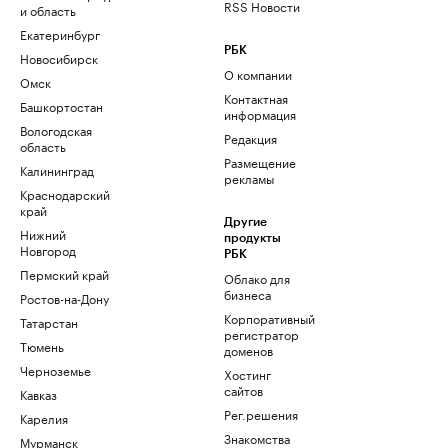
RSS Новости
и область
Екатеринбург
РБК
Новосибирск
О компании
Омск
Контактная
Башкортостан
информация
Вологодская
Редакция
область
Размещение
Калининград
рекламы
Краснодарский
край
Другие
Нижний
продукты
Новгород
РБК
Пермский край
Облако для
бизнеса
Ростов-на-Дону
Корпоративный
Татарстан
регистратор
Тюмень
доменов
Черноземье
Хостинг
сайтов
Кавказ
Рег.решения
Карелия
Знакомства
Мурманск