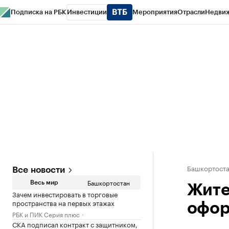
Подписка на РБК
Инвестиции
Мероприятия
Отрасли
Недви
РБК Курсы
РБК Life
Тренды
Визионеры
Национальные проекты
Горо
Спецпроекты СПб
Конференции СПб
Спецпроекты
Проверка конт
Башкортост
Все новости
Башкортостан
Весь мир
Жите
Зачем инвестировать в торговые
пространства на первых этажах
офор
РБК и ПИК Серия плюс
СКА подписал контракт с защитником,