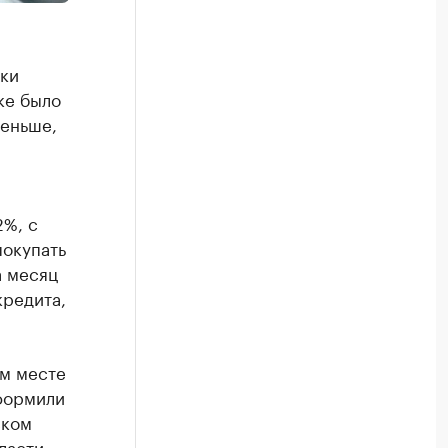
ки
ке было
меньше,
2%, с
покупать
а месяц
кредита,
ом месте
оформили
ском
бласти