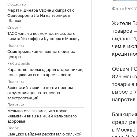
Общество
Фото: РБК 
Марат и Динара Сафины сыграют с
Федерером и Ли На на турнире в
Шанхае
Жители Б
Спорт
товаров —
ТАСС узнал о возможности скорого
выдано 11
визита Уиткоффа и Кушнера в Москву
чем в июл
Политика
Семь признаков успешного бизнес-
кредитно
центра
РБК и Upside
Объем POS
Карапетян поблагодарил сторонников,
посещавших его во время ареста
829 млн в
Политика
товары в 
Зеленский заявил о почти полном
вырос с 7
отсутствии целых тепловых
электростанций
напротив,
Политика
Мельникова заявила, что после
Башкирия
невыдачи визы на ЧЕ ей жаль своего
среди рег
здоровья
Спорт
в Москве 
Сын Джо Байдена рассказал о сильной
крае (1,3