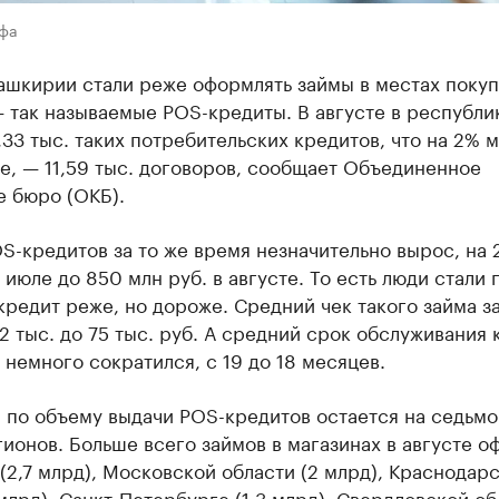
Уфа
ашкирии стали реже оформлять займы в местах покуп
 так называемые POS-кредиты. В августе в республи
,33 тыс. таких потребительских кредитов, что на 2% 
е, — 11,59 тыс. договоров, сообщает Объединенное
е бюро (ОКБ).
-кредитов за то же время незначительно вырос, на 
 июле до 850 млн руб. в августе. То есть люди стали 
кредит реже, но дороже. Средний чек такого займа з
2 тыс. до 75 тыс. руб. А средний срок обслуживания 
 немного сократился, с 19 до 18 месяцев.
 по объему выдачи POS-кредитов остается на седьм
ионов. Больше всего займов в магазинах в августе 
(2,7 млрд), Московской области (2 млрд), Краснодар
 млрд), Санкт-Петербурге (1,3 млрд), Свердловской о