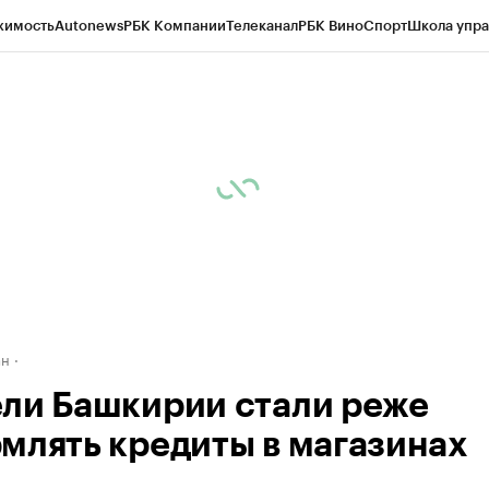
жимость
Autonews
РБК Компании
Телеканал
РБК Вино
Спорт
Школа упра
д
Стиль
Крипто
РБК Бизнес-среда
Дискуссионный клуб
Исследования
К
рагентов
Политика
Экономика
Бизнес
Технологии и медиа
Финансы
Рын
ан
ли Башкирии стали реже
млять кредиты в магазинах