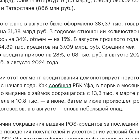
 и Татарстане (866 млн руб.).
о стране в августе было оформлено 387,37 тыс. това
на 31,38 млрд руб. В годовом отношении количество
сь на 34%, объем — на 15%. В августе прошлого года
4,39 тыс. кредитов на 37,09 млрд руб. Средний чек
 кредита прирос на 28%, с 63 тыс. руб. в августе 20
уб. в августе 2024 года
ии этот сегмент кредитования демонстрирует неуст
с начала года. Как
сообщал
РБК Уфа, в первые месяц
о выданных займов сокращалось с 13,3 тыс. в марте д
реле
и 10,8 тыс. —
в июне
. Затем в июле произошел ро
 договоров, а в августе — снова небольшой спад.
ичин сокращения выдачи POS-кредитов за последний
 поведения покупателей и ужесточение условий бан
 РБК Уфа доцент кафедры мировых финансовых рынк