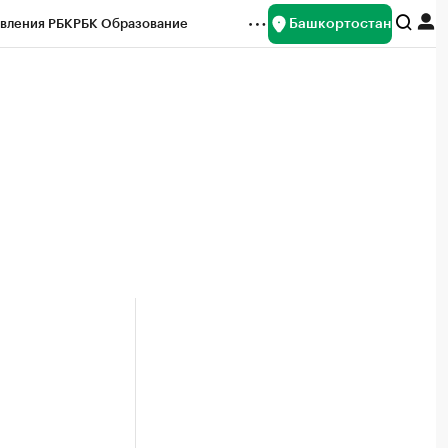
Башкортостан
вления РБК
РБК Образование
редитные рейтинги
Франшизы
Газета
ок наличной валюты