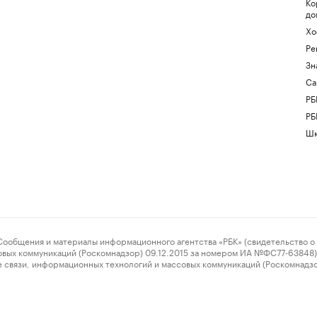
Ко
до
Хо
Ре
Зн
Са
РБ
РБ
Шк
ения и материалы информационного агентства «РБК» (свидетельство о 
овых коммуникаций (Роскомнадзор) 09.12.2015 за номером ИА №ФС77-63848) 
 связи, информационных технологий и массовых коммуникаций (Роскомнадз