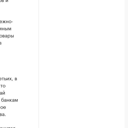
ежно-
емным
товары
з
тьих, в
сто
ай
 банкам
вое
ва.
очитая