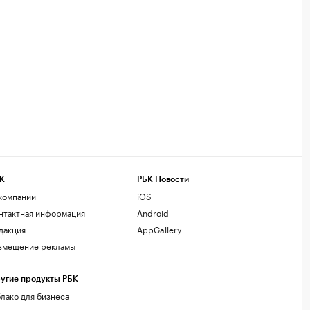
К
РБК Новости
компании
iOS
нтактная информация
Android
дакция
AppGallery
змещение рекламы
угие продукты РБК
лако для бизнеса