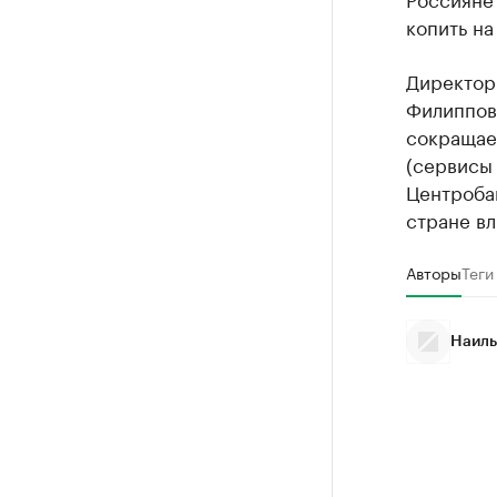
копить на
Директор
Филиппов
сокращае
(сервисы 
Центроба
стране в
Авторы
Теги
Наиль