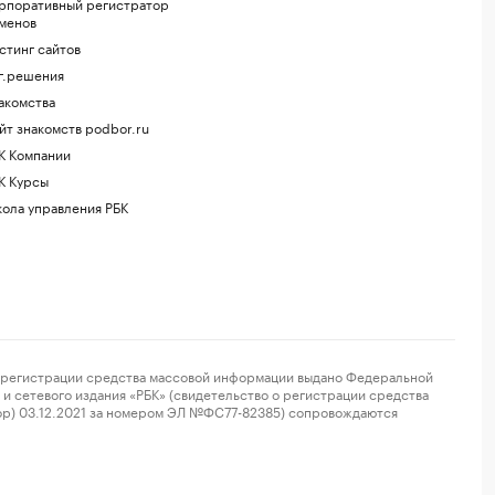
рпоративный регистратор
менов
стинг сайтов
г.решения
акомства
йт знакомств podbor.ru
К Компании
К Курсы
ола управления РБК
регистрации средства массовой информации выдано Федеральной
и сетевого издания «РБК» (свидетельство о регистрации средства
ор) 03.12.2021 за номером ЭЛ №ФС77-82385) сопровождаются