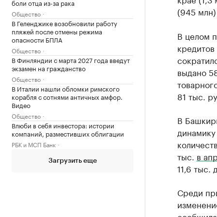
боли отца из-за рака
(945 млн)
Общество
В Геленджике возобновили работу
пляжей после отмены режима
В целом п
опасности БПЛА
кредитов 
Общество
сократило
В Финляндии с марта 2027 года введут
экзамен на гражданство
выдано 58
Общество
товарного
В Италии нашли обломки римского
81 тыс. р
корабля с сотнями античных амфор.
Видео
Общество
В Башкир
Влюби в себя инвестора: истории
динамику 
компаний, разместивших облигации
количеств
РБК и МСП Банк
тыс.
в ап
Загрузить еще
11,6 тыс.
Среди пр
изменение
сообщила