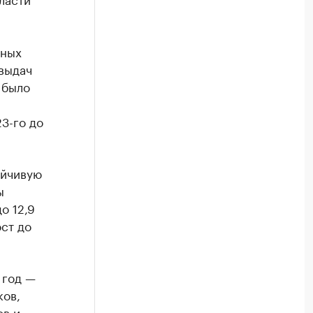
рных
 выдач
 было
23-го до
ойчивую
ы
о 12,9
ст до
 год —
ков,
ов и