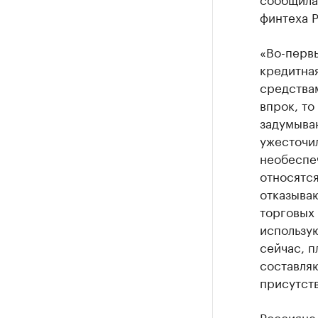
финтеха Р
«Во-первы
кредитна
средствам
впрок, то
задумываю
ужесточи
необеспе
относятся
отказываю
торговых 
использую
сейчас, п
составля
присутств
Россияне 