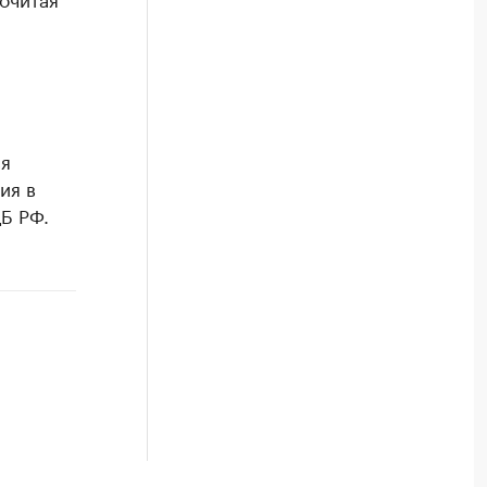
ся
ия в
Б РФ.