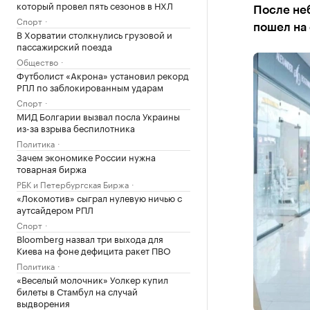
который провел пять сезонов в НХЛ
После не
Спорт
пошел на
В Хорватии столкнулись грузовой и
пассажирский поезда
Общество
Футболист «Акрона» установил рекорд
РПЛ по заблокированным ударам
Спорт
МИД Болгарии вызвал посла Украины
из-за взрыва беспилотника
Политика
Зачем экономике России нужна
товарная биржа
РБК и Петербургская Биржа
«Локомотив» сыграл нулевую ничью с
аутсайдером РПЛ
Спорт
Bloomberg назвал три выхода для
Киева на фоне дефицита ракет ПВО
Политика
«Веселый молочник» Уолкер купил
билеты в Стамбул на случай
выдворения