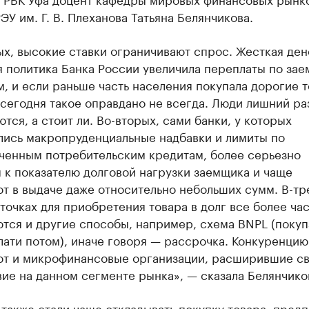
ЭУ им. Г. В. Плеханова Татьяна Белянчикова.
х, высокие ставки ограничивают спрос. Жесткая ден
я политика Банка России увеличила переплаты по за
, и если раньше часть населения покупала дорогие 
 сегодня такое оправдано не всегда. Люди лишний ра
тся, а стоит ли. Во-вторых, сами банки, у которых
лись макропруденциальные надбавки и лимиты по
ченным потребительским кредитам, более серьезно
 к показателю долговой нагрузки заемщика и чаще
т в выдаче даже относительно небольших сумм. В-тре
точках для приобретения товара в долг все более ча
тся и другие способы, например, схема BNPL (покуп
лати потом), иначе говоря — рассрочка. Конкуренцию
ют и микрофинансовые организации, расширившие с
ие на данном сегменте рынка», — сказала Белянчико
также стали чаще откладывать покупку товара, предп