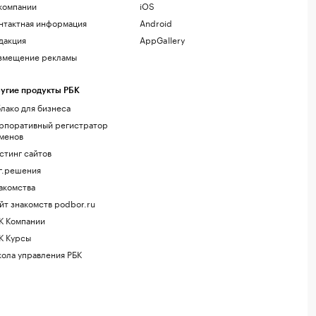
компании
iOS
нтактная информация
Android
дакция
AppGallery
змещение рекламы
угие продукты РБК
лако для бизнеса
рпоративный регистратор
менов
стинг сайтов
г.решения
акомства
йт знакомств podbor.ru
К Компании
К Курсы
ола управления РБК