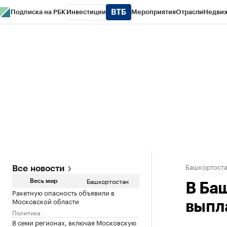
Подписка на РБК
Инвестиции
Мероприятия
Отрасли
Недви
РБК Курсы
РБК Life
Тренды
Визионеры
Национальные проекты
Горо
Спецпроекты СПб
Конференции СПб
Спецпроекты
Проверка конт
Башкортост
Все новости
Башкортостан
Весь мир
В Ба
Ракетную опасность объявили в
Московской области
выпл
Политика
В семи регионах, включая Московскую