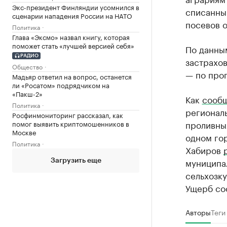
Экс-президент Финляндии усомнился в
списанный
сценарии нападения России на НАТО
посевов о
Политика
Глава «Эксмо» назвал книгу, которая
поможет стать «лучшей версией себя»
По данным
РАДИО
застрахов
Общество
— по про
Мадьяр ответил на вопрос, останется
ли «Росатом» подрядчиком на
«Пакш-2»
Как
сооб
Политика
региональ
Росфинмониторинг рассказал, как
проливных
помог выявить криптомошенников в
Москве
одном гор
Политика
Хабиров
муниципа
Загрузить еще
сельхозку
Ущерб сос
Авторы
Теги