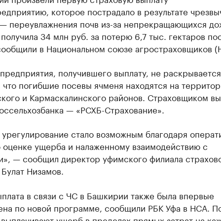
едприятию, которое пострадало в результате чрезвы
 — переувлажнения почв из-за непрекращающихся до
получила 34 млн руб. за потерю 6,7 тыс. гектаров по
сообщили в Национальном союзе агростраховщиков (
предприятия, получившего выплату, не раскрывается
 что погибшие посевы ячменя находятся на террито
ского и Кармаскалинского районов. Страховщиком вы
Россельхозбанка — «РСХБ-Страхование».
 урегулирование стало возможным благодаря операт
о оценке ущерба и налаженному взаимодействию с
и», — сообщил директор уфимского филиала страхов
 Булат Низамов.
плата в связи с ЧС в Башкирии также была впервые
ена по новой программе, сообщили РБК Уфа в НСА. П
 выплачивают ущерб в пределах прямых затрат на ка