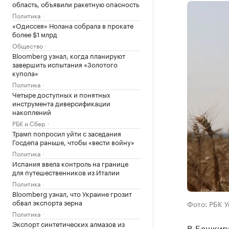
область, объявили ракетную опасность
Политика
«Одиссея» Нолана собрала в прокате
более $1 млрд
Общество
Bloomberg узнал, когда планируют
завершить испытания «Золотого
купола»
Политика
Четыре доступных и понятных
инструмента диверсификации
накоплений
РБК и Сбер
Трамп попросил уйти с заседания
Госдепа раньше, чтобы «вести войну»
Политика
Испания ввела контроль на границе
для путешественников из Италии
Политика
Bloomberg узнал, что Украине грозит
обвал экспорта зерна
Фото: РБК 
Политика
Экспорт синтетических алмазов из
В Башкир