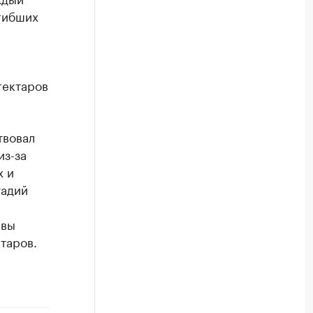
гибших
гектаров
твовал
из-за
х и
Радий
чвы
таров.