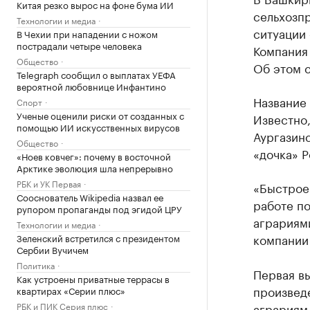
Китая резко вырос на фоне бума ИИ
сельхозпр
Технологии и медиа
ситуации
В Чехии при нападении с ножом
пострадали четыре человека
Компания 
Общество
Об этом 
Telegraph сообщил о выплатах УЕФА
вероятной любовнице Инфантино
Название 
Спорт
Ученые оценили риски от созданных с
Известно,
помощью ИИ искусственных вирусов
Аургазин
Общество
«дочка» 
«Ноев ковчег»: почему в восточной
Арктике эволюция шла непрерывно
РБК и УК Первая
«Быстрое
Сооснователь Wikipedia назвал ее
работе п
рупором пропаганды под эгидой ЦРУ
аграриям
Технологии и медиа
компании
Зеленский встретился с президентом
Сербии Вучичем
Политика
Первая вы
Как устроены приватные террасы в
произвед
квартирах «Серии плюс»
РБК и ПИК Серия плюс
аграриям