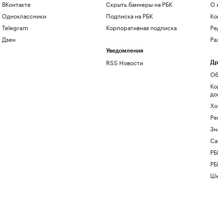
ВКонтакте
Скрыть баннеры на РБК
О 
Одноклассники
Подписка на РБК
Ко
Telegram
Корпоративная подписка
Ре
Дзен
Ра
Уведомления
RSS Новости
Др
Об
Ко
до
Хо
Ре
Зн
Са
РБ
РБ
Шк