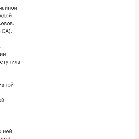
чайной
ждей.
севов.
НСА).
.
рии
ступила
ивной
ой
о ней
ждый