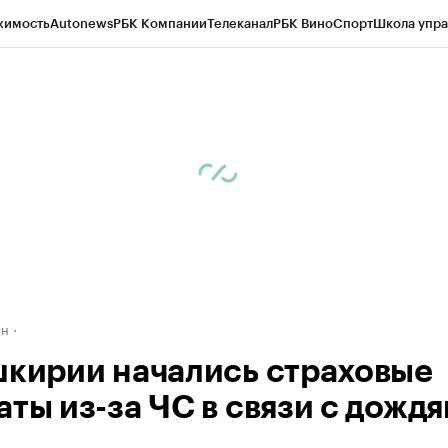
жимость
Autonews
РБК Компании
Телеканал
РБК Вино
Спорт
Школа упра
д
Стиль
Крипто
РБК Бизнес-среда
Дискуссионный клуб
Исследования
К
рагентов
Политика
Экономика
Бизнес
Технологии и медиа
Финансы
Рын
ан
шкирии начались страховые
аты из-за ЧС в связи с дожд