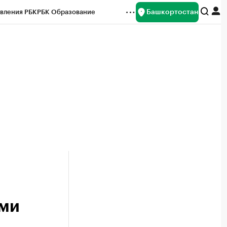
Башкортостан
вления РБК
РБК Образование
редитные рейтинги
Франшизы
Газета
ок наличной валюты
ями