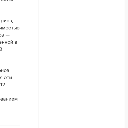
яриев,
тимостью
ов —
енной в
й
онов
я эти
12
ованием