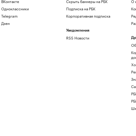
ВКонтакте
Скрыть баннеры на РБК
О 
Одноклассники
Подписка на РБК
Ко
Telegram
Корпоративная подписка
Ре
Дзен
Ра
Уведомления
RSS Новости
Др
Об
Ко
до
Хо
Ре
Зн
Са
РБ
РБ
Шк