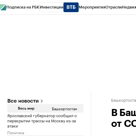
Подписка на РБК
Инвестиции
Мероприятия
Отрасли
Недви
РБК Курсы
РБК Life
Тренды
Визионеры
Национальные проекты
Горо
Спецпроекты СПб
Конференции СПб
Спецпроекты
Проверка конт
Башкортост
Все новости
Башкортостан
Весь мир
В Ба
Ярославский губернатор сообщил о
перекрытии трассы на Москву из-за
от C
атаки
Политика