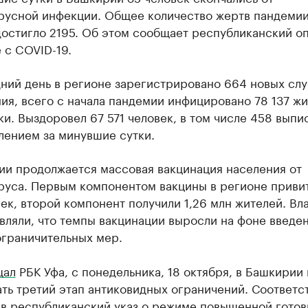
русной инфекции. Общее количество жертв пандемии
достигло 2195. Об этом сообщает республиканский о
 с COVID-19.
ний день в регионе зарегистрировано 664 новых слу
ия, всего с начала пандемии инфицировано 78 137 ж
и. Выздоровел 67 571 человек, в том числе 458 выпи
лением за минувшие сутки.
ии продолжается массовая вакцинация населения от
руса. Первым компонентом вакцины в регионе привит
ек, второй компонент получили 1,26 млн жителей. Вл
вляли, что темпы вакцинации выросли на фоне введе
ограничительных мер.
щал
РБК Уфа, с понедельника, 18 октября, в Башкирии 
ать третий этап антиковидных ограничений. Соответ
 в республиканский указ о режиме повышенной готов