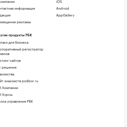
компании
iOS
нтактная информация
Android
дакция
AppGallery
змещение рекламы
угие продукты РБК
лако для бизнеса
рпоративный регистратор
менов
стинг сайтов
г.решения
акомства
йт знакомств podbor.ru
К Компании
К Курсы
ола управления РБК