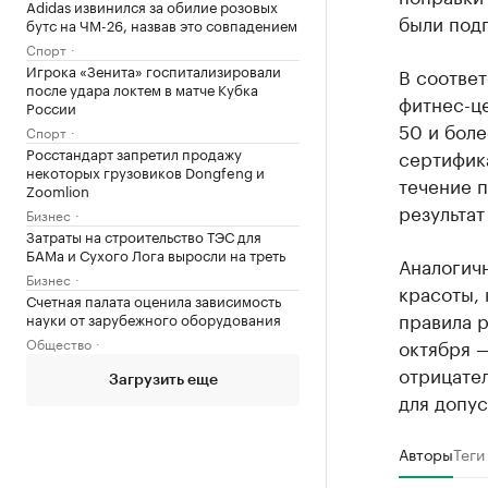
Adidas извинился за обилие розовых
были под
бутс на ЧМ-26, назвав это совпадением
Спорт
Игрока «Зенита» госпитализировали
В соответ
после удара локтем в матче Кубка
фитнес-це
России
50 и боле
Спорт
Росстандарт запретил продажу
сертифика
некоторых грузовиков Dongfeng и
течение 
Zoomlion
результат
Бизнес
Затраты на строительство ТЭС для
БАМа и Сухого Лога выросли на треть
Аналогич
Бизнес
красоты, 
Счетная палата оценила зависимость
правила р
науки от зарубежного оборудования
Общество
октября —
отрицате
Загрузить еще
для допус
Авторы
Теги