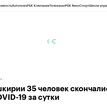
жимость
Autonews
РБК Компании
Телеканал
РБК Вино
Спорт
Школа упра
д
Стиль
Крипто
РБК Бизнес-среда
Дискуссионный клуб
Исследования
К
рагентов
Политика
Экономика
Бизнес
Технологии и медиа
Финансы
Рын
ан
шкирии 35 человек скончали
OVID-19 за сутки