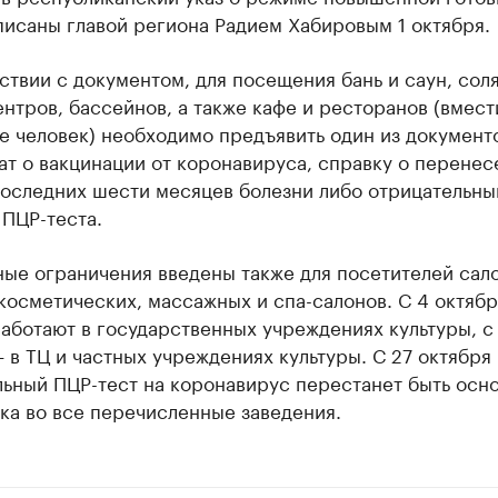
писаны главой региона Радием Хабировым 1 октября.
ствии с документом, для посещения бань и саун, сол
нтров, бассейнов, а также кафе и ресторанов (вмес
е человек) необходимо предъявить один из документ
т о вакцинации от коронавируса, справку о перенес
последних шести месяцев болезни либо отрицательны
 ПЦР-теста.
ные ограничения введены также для посетителей сал
косметических, массажных и спа-салонов. С 4 октябр
аботают в государственных учреждениях культуры, с 
 в ТЦ и частных учреждениях культуры. С 27 октября
льный ПЦР-тест на коронавирус перестанет быть осн
ка во все перечисленные заведения.