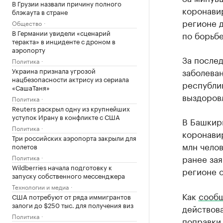
В Грузии назвали причину полного
коронави
блэкаута в стране
регионе 
Общество
В Германии увидели «сценарий
по борьбе
теракта» в инциденте с дроном в
аэропорту
За послед
Политика
Украина признала угрозой
заболеван
нацбезопасности актрису из сериала
республик
«СашаТаня»
выздоров
Политика
Reuters раскрыл одну из крупнейших
уступок Ирану в конфликте с США
В Башкир
Политика
коронави
Три российских аэропорта закрыли для
млн челов
полетов
ранее зая
Политика
Wildberries начала подготовку к
регионе 
запуску собственного мессенджера
Технологии и медиа
Как
сооб
США потребуют от ряда иммигрантов
залоги до $250 тыс. для получения виз
действов
Политика
поправки