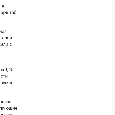
 в
перштаб
чая
ителей
сали с
ы 1,45
асти
нных в
начал
ствующие
ности