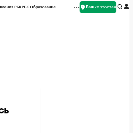
Башкортостан
вления РБК
РБК Образование
редитные рейтинги
Франшизы
Газета
ок наличной валюты
сь