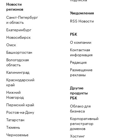
Новости
регионов
Уведомления
Санкт-Петербург
RSS Новости
и область
Екатеринбург
РБК
Новосибирск
О компании
Омск
Контактная
Башкортостан
информация
Вологодская
Редакция
область
Размещение
Калининград
рекламы
Краснодарский
край
Другие
Нижний
продукты
Новгород
РБК
Пермский край
Облако для
бизнеса
Ростов-на-Дону
Корпоративный
Татарстан
регистратор
Тюмень
доменов
Черноземье
Хостинг