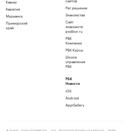
сайтов
Кавказ
Рег.решения
Карелия
Знакомства
Мурманск
Сайт
Приморский
знакомств
край
podbor.ru
РБК
Компании
РБК Курсы
Школа
управления
РБК
РБК
Новости
iOS
Android
AppGallery
© ООО «БИЗНЕСПРЕСС», АО «РОСБИЗНЕСКОНСАЛТИНГ», 1995–