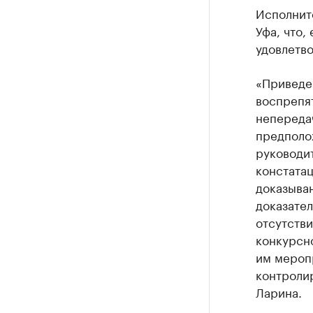
Исполнит
Уфа, что,
удовлетво
«Приведе
воспрепят
непереда
предполо
руководит
констата
доказыван
доказател
отсутстви
конкурсн
им мероп
контролир
Ларина.