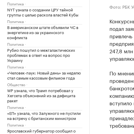
Политика
Фото: РБК 
NYT узнала о создании ЦРУ тайной
группы с целью раскола властей Кубы
Конкурсн
Политика
В американском штате объявили ЧС в
подал за
энергетике из-за украинского
привлечь
конфликта
предприят
Политика
Рубио пошутил о межгалактических
247,8 млн
проблемах в ответ на вопрос про
управляю
Украину
Политика
По мнени
«Человек-паук: Новый день» за неделю
стал самым кассовым фильмом года
проведен
Общество
банкрото
WP узнала, что Трамп потребовал у
компанию
Хегсета объяснений из-за дефицита
ракет
вступило 
Политика
управляю
«ЕП» узнала, что Залужного не пустили
принадле
на встречу с британским министром
требовани
Политика
Ярославский губернатор сообщил о