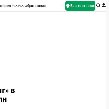
Башкортостан
вления РБК
РБК Образование
редитные рейтинги
Франшизы
Газета
ок наличной валюты
г» в
лн