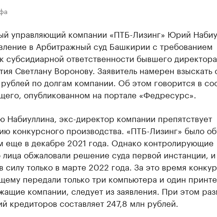
Уфа
ый управляющий компании «ПТБ-Лизинг» Юрий Набиу
явление в Арбитражный суд Башкирии с требованием
 к субсидиарной ответственности бывшего директора
ия Светлану Воронову. Заявитель намерен взыскать 
 рублей по долгам компании. Об этом говорится в с
щего, опубликованном на портале «Федресурс».
ю Набиуллина, экс-директор компании препятствует
ию конкурсного производства. «ПТБ-Лизинг» было о
м еще в декабре 2021 года. Однако контролирующие
 лица обжаловали решение суда первой инстанции, и
в силу только в марте 2022 года. За это время конку
щему передали только три компьютера и один принте
жащие компании, следует из заявления. При этом ра
й кредиторов составляет 247,8 млн рублей.