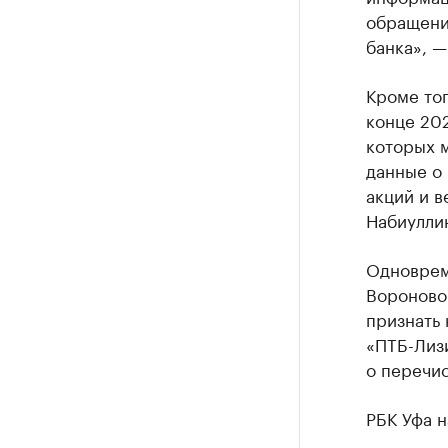
обращени
банка», —
Кроме тог
конце 202
которых м
данные о 
акций и в
Набиуллин
Одноврем
Вороново
признать
«ПТБ-Лиз
о перечис
РБК Уфа н