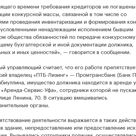
оящего времени требования кредиторов не погашены
ции конкурсной массы, связанной в том числе со
ями проведения инвентаризации и формирования ко
бусловленными ненадлежащим исполнением бывшим
ом общества обязанностей по передаче конкурсному
щему бухгалтерской и иной документации должника,
ных и иных ценностей», — говорится в сообщении.
й управляющий считает, что его работе препятствуе
кий владелец «ПТБ-Лизинг» — Промтрансбанк (Банк П
биуллина, имущество должника находится в аренде у
«Аренда-Сервис-Уфа», сотрудники которой не пускаю
лице Ленина, 70. В ситуацию вмешивались
анительные органы.
тствование деятельности выражается в таких действ
 в здание, непредоставление или предоставление ис
ии. Вызывались сотрудники полиции, осуществлялис