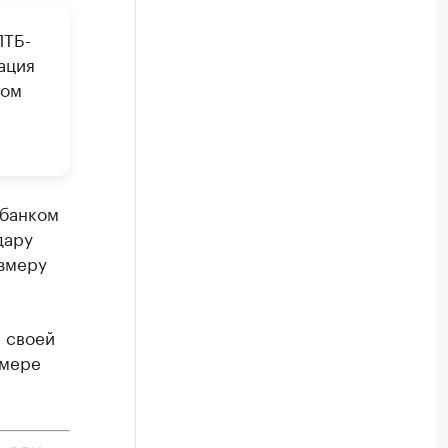
ПТБ-
ация
гом
 банком
дару
азмеру
е своей
змере