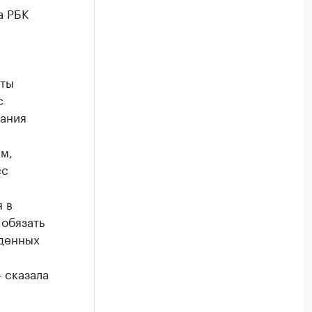
а РБК
а
кты
с
вания
м,
сс
 в
 обязать
еденных
 сказала