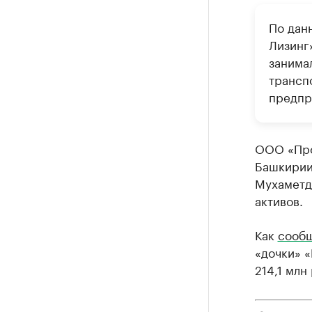
По дан
Лизинг
занима
трансп
предпр
ООО «Про
Башкирии
Мухаметди
активов.
Как
сооб
«дочки» «
214,1 млн