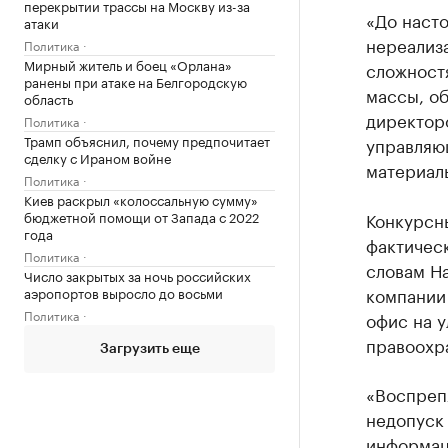
перекрытии трассы на Москву из-за
«До наст
атаки
нереализа
Политика
Мирный житель и боец «Орлана»
сложност
ранены при атаке на Белгородскую
массы, о
область
директор
Политика
Трамп объяснил, почему предпочитает
управляю
сделку с Ираном войне
материаль
Политика
Киев раскрыл «колоссальную сумму»
бюджетной помощи от Запада с 2022
Конкурсны
года
фактичес
Политика
словам На
Число закрытых за ночь российских
компании 
аэропортов выросло до восьми
Политика
офис на у
правоохр
Загрузить еще
«Воспрепя
недопуск
информац