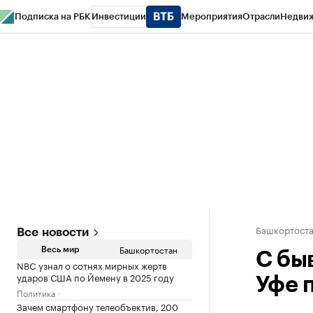
Подписка на РБК
Инвестиции
Мероприятия
Отрасли
Недви
РБК Курсы
РБК Life
Тренды
Визионеры
Национальные проекты
Горо
Спецпроекты СПб
Конференции СПб
Спецпроекты
Проверка конт
Башкортост
Все новости
Башкортостан
Весь мир
С бы
NBC узнал о сотнях мирных жертв
ударов США по Йемену в 2025 году
Уфе 
Политика
Зачем смартфону телеобъектив, 200