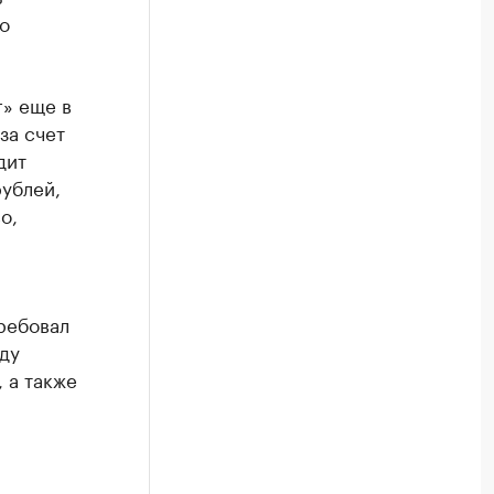
о
г» еще в
за счет
дит
ублей,
о,
ребовал
ду
 а также