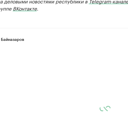
за деловыми новостями республики в
Telegram-канал
руппе
ВКонтакте
.
 Байназаров