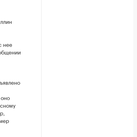
ллин
с нее
ообщении
бъявлено
 оно
рсному
р,
змер