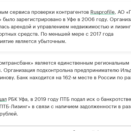
ным сервиса проверки контрагентов
Rusprofile
, АО «
» было зарегистрировано в Уфе в 2006 году. Организ
лась арендой и управлением недвижимостью и лизин
ортных средств. По меньшей мере с 2017 года
иятие является убыточным.
мтрансбанк» является единственным региональным
. Организация подконтрольна предпринимателю Иль
нову. Банк находится на 162-м месте в России по р
щал
РБК Уфа, в 2019 году ПТБ подал иск о банкротств
ПТБ-Лизинг» в связи с наличием задолженности в ра
 рублей.