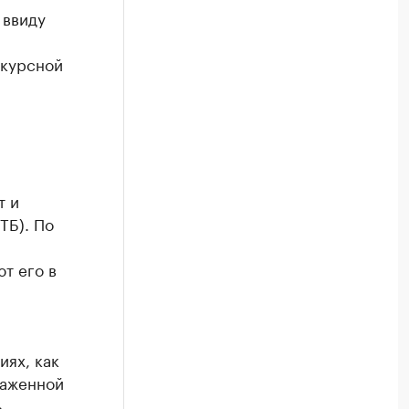
 ввиду
нкурсной
т и
ТБ). По
т его в
иях, как
каженной
ь