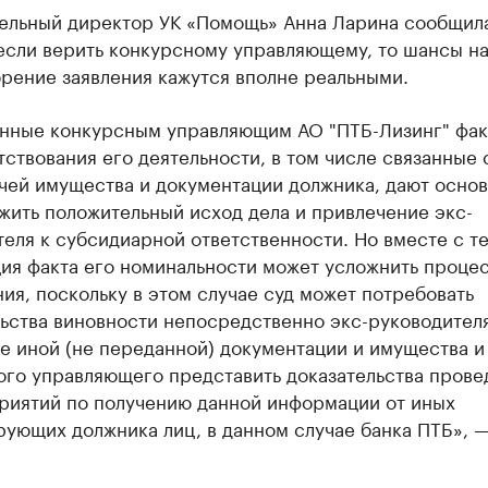
ельный директор УК «Помощь» Анна Ларина сообщил
 если верить конкурсному управляющему, то шансы н
рение заявления кажутся вполне реальными.
нные конкурсным управляющим АО "ПТБ-Лизинг" фа
ствования его деятельности, в том числе связанные 
чей имущества и документации должника, дают осно
жить положительный исход дела и привлечение экс-
еля к субсидиарной ответственности. Но вместе с те
ция факта его номинальности может усложнить проце
ия, поскольку в этом случае суд может потребовать
ьства виновности непосредственно экс-руководителя
е иной (не переданной) документации и имущества и
ого управляющего представить доказательства пров
риятий по получению данной информации от иных
ующих должника лиц, в данном случае банка ПТБ», —