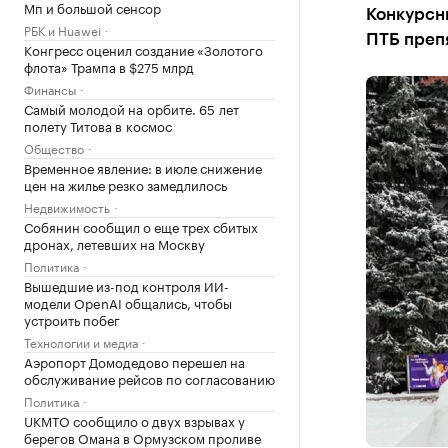
Мп и большой сенсор
Конкурсн
РБК и Huawei
ПТБ препя
Конгресс оценил создание «Золотого
флота» Трампа в $275 млрд
Финансы
Самый молодой на орбите. 65 лет
полету Титова в космос
Общество
Временное явление: в июле снижение
цен на жилье резко замедлилось
Недвижимость
Собянин сообщил о еще трех сбитых
дронах, летевших на Москву
Политика
Вышедшие из-под контроля ИИ-
модели OpenAI общались, чтобы
устроить побег
Технологии и медиа
Аэропорт Домодедово перешел на
обслуживание рейсов по согласованию
Политика
UKMTO сообщило о двух взрывах у
берегов Омана в Ормузском проливе