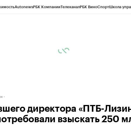
жимость
Autonews
РБК Компании
Телеканал
РБК Вино
Спорт
Школа упра
д
Стиль
Крипто
РБК Бизнес-среда
Дискуссионный клуб
Исследования
К
рагентов
Политика
Экономика
Бизнес
Технологии и медиа
Финансы
Рын
ан
вшего директора «ПТБ-Лизин
потребовали взыскать 250 м