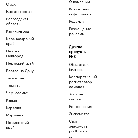
О компании
Омск
Контактная
Башкортостан
информация
Вологодская
Редакция
область
Размещение
Калининград
рекламы
Краснодарский
край
Другие
Нижний
продукты
Новгород
РБК
Пермский край
Облако для
бизнеса
Ростов-на-Дону
Корпоративный
Татарстан
регистратор
Тюмень
доменов
Черноземье
Хостинг
сайтов
Кавказ
Рег.решения
Карелия
Знакомства
Мурманск
Сайт
Приморский
знакомств
край
podbor.ru
РБК