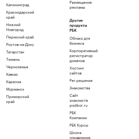
Размещение
Калининград
рекламы
Краснодарский
край
Другие
Нижний
продукты
Новгород
РБК
Пермский край
Облако для
бизнеса
Ростов-на-Дону
Корпоративный
Татарстан
регистратор
Тюмень
доменов
Черноземье
Хостинг
сайтов
Кавказ
Рег.решения
Карелия
Знакомства
Мурманск
Сайт
Приморский
знакомств
край
podbor.ru
РБК
Компании
РБК Курсы
Школа
управления