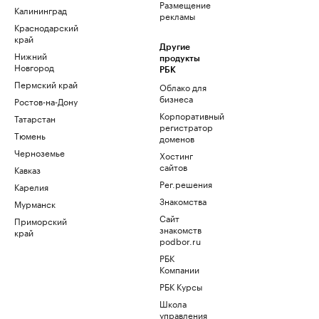
Размещение
Калининград
рекламы
Краснодарский
край
Другие
Нижний
продукты
Новгород
РБК
Пермский край
Облако для
бизнеса
Ростов-на-Дону
Корпоративный
Татарстан
регистратор
Тюмень
доменов
Черноземье
Хостинг
сайтов
Кавказ
Рег.решения
Карелия
Знакомства
Мурманск
Сайт
Приморский
знакомств
край
podbor.ru
РБК
Компании
РБК Курсы
Школа
управления