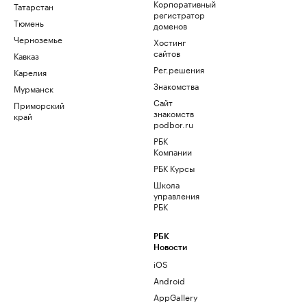
Корпоративный
Татарстан
регистратор
Тюмень
доменов
Черноземье
Хостинг
сайтов
Кавказ
Рег.решения
Карелия
Знакомства
Мурманск
Сайт
Приморский
знакомств
край
podbor.ru
РБК
Компании
РБК Курсы
Школа
управления
РБК
РБК
Новости
iOS
Android
AppGallery