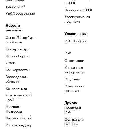
на РБК
База знаний
Подписка на РБК
РБК Образование
Корпоративная
подписка
Новости
регионов
Уведомления
Санкт-Петербург
RSS Новости
и область
Екатеринбург
РБК
Новосибирск
О компании
Омск
Контактная
Башкортостан
информация
Вологодская
Редакция
область
Размещение
Калининград
рекламы
Краснодарский
край
Другие
Нижний
продукты
Новгород
РБК
Пермский край
Облако для
бизнеса
Ростов-на-Дону