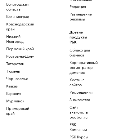
Вологодская
Редакция
область
Размещение
Калининград
рекламы
Краснодарский
край
Другие
Нижний
продукты
Новгород
РБК
Пермский край
Облако для
бизнеса
Ростов-на-Дону
Корпоративный
Татарстан
регистратор
Тюмень
доменов
Черноземье
Хостинг
сайтов
Кавказ
Рег.решения
Карелия
Знакомства
Мурманск
Сайт
Приморский
знакомств
край
podbor.ru
РБК
Компании
РБК Курсы