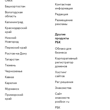
Контактная
Башкортостан
информация
Вологодская
Редакция
область
Размещение
Калининград
рекламы
Краснодарский
край
Другие
Нижний
продукты
Новгород
РБК
Пермский край
Облако для
бизнеса
Ростов-на-Дону
Корпоративный
Татарстан
регистратор
Тюмень
доменов
Черноземье
Хостинг
сайтов
Кавказ
Рег.решения
Карелия
Знакомства
Мурманск
Сайт
Приморский
знакомств
край
podbor.ru
РБК