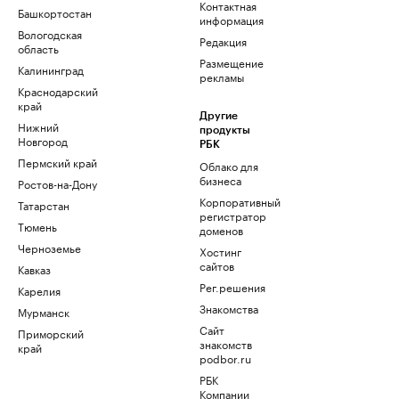
Контактная
Башкортостан
информация
Вологодская
Редакция
область
Размещение
Калининград
рекламы
Краснодарский
край
Другие
Нижний
продукты
Новгород
РБК
Пермский край
Облако для
бизнеса
Ростов-на-Дону
Корпоративный
Татарстан
регистратор
Тюмень
доменов
Черноземье
Хостинг
сайтов
Кавказ
Рег.решения
Карелия
Знакомства
Мурманск
Сайт
Приморский
знакомств
край
podbor.ru
РБК
Компании