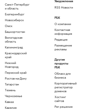
Уведомления
Санкт-Петербург
RSS Новости
и область
Екатеринбург
РБК
Новосибирск
О компании
Омск
Контактная
Башкортостан
информация
Вологодская
Редакция
область
Размещение
Калининград
рекламы
Краснодарский
край
Другие
Нижний
продукты
Новгород
РБК
Пермский край
Облако для
бизнеса
Ростов-на-Дону
Корпоративный
Татарстан
регистратор
Тюмень
доменов
Черноземье
Хостинг
сайтов
Кавказ
Рег.решения
Карелия