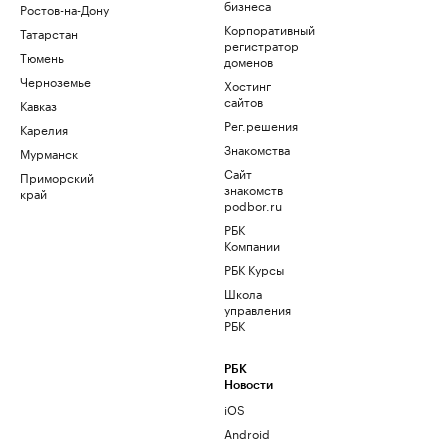
бизнеса
Ростов-на-Дону
Корпоративный
Татарстан
регистратор
Тюмень
доменов
Черноземье
Хостинг
сайтов
Кавказ
Рег.решения
Карелия
Знакомства
Мурманск
Сайт
Приморский
знакомств
край
podbor.ru
РБК
Компании
РБК Курсы
Школа
управления
РБК
РБК
Новости
iOS
Android