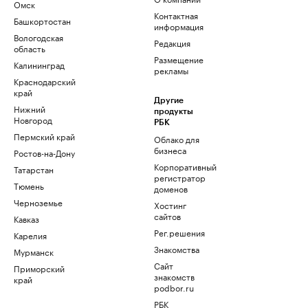
Омск
Контактная
Башкортостан
информация
Вологодская
Редакция
область
Размещение
Калининград
рекламы
Краснодарский
край
Другие
Нижний
продукты
Новгород
РБК
Пермский край
Облако для
бизнеса
Ростов-на-Дону
Корпоративный
Татарстан
регистратор
Тюмень
доменов
Черноземье
Хостинг
сайтов
Кавказ
Рег.решения
Карелия
Знакомства
Мурманск
Сайт
Приморский
знакомств
край
podbor.ru
РБК