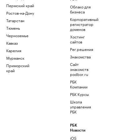
Пермский край
Облако для
бизнеса
Ростов-на-Дону
Корпоративный
Татарстан
регистратор
Тюмень
доменов
Черноземье
Хостинг
сайтов
Кавказ
Рег.решения
Карелия
Знакомства
Мурманск
Сайт
Приморский
знакомств
край
podbor.ru
РБК
Компании
РБК Курсы
Школа
управления
РБК
РБК
Новости
iOS