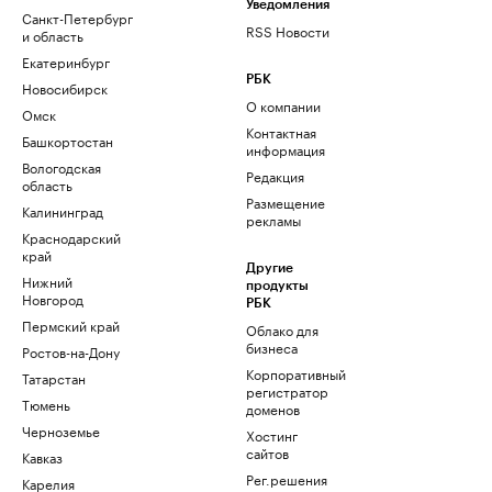
Уведомления
Санкт-Петербург
RSS Новости
и область
Екатеринбург
РБК
Новосибирск
О компании
Омск
Контактная
Башкортостан
информация
Вологодская
Редакция
область
Размещение
Калининград
рекламы
Краснодарский
край
Другие
Нижний
продукты
Новгород
РБК
Пермский край
Облако для
бизнеса
Ростов-на-Дону
Корпоративный
Татарстан
регистратор
Тюмень
доменов
Черноземье
Хостинг
сайтов
Кавказ
Рег.решения
Карелия