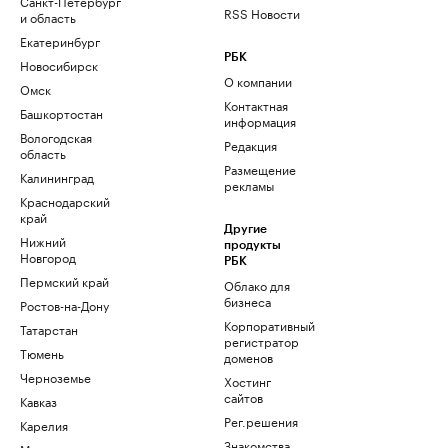
Санкт-Петербург
RSS Новости
и область
Екатеринбург
РБК
Новосибирск
О компании
Омск
Контактная
Башкортостан
информация
Вологодская
Редакция
область
Размещение
Калининград
рекламы
Краснодарский
край
Другие
Нижний
продукты
Новгород
РБК
Пермский край
Облако для
бизнеса
Ростов-на-Дону
Корпоративный
Татарстан
регистратор
Тюмень
доменов
Черноземье
Хостинг
сайтов
Кавказ
Рег.решения
Карелия
Знакомства