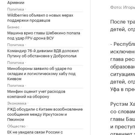
Армении
Фото: Игор
Политика
Wildberries объявил о новых мерах
поддержки продавцов
После тр
Бизнес
детей, от
Машина врио главы Шебекино попала
под удар FPV‑дрона ВСУ
- Республ
Политика
исключен
Командир 76-й дивизии ВДВ доложил
Путину об обстановке у Доброполья
глава рес
Политика
образова
Минобороны заявило об ударе по
ситуация
складам и логистическому хабу под
Киевом
детей, от
Политика
Уфа в пре
Минфин оценит учет расходов
компаний на оборону
Рустэм Х
Экономика
РЖД обсудили с Китаем возобновление
со слова
сообщения между Иркутском и
главы Ба
Пекином
и преступ
Общество
ЕК не увидела связи России с
отвечает 