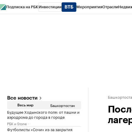
Подписка на РБК
Инвестиции
Мероприятия
Отрасли
Недви
РБК Курсы
РБК Life
Тренды
Визионеры
Национальные проекты
Горо
Спецпроекты СПб
Конференции СПб
Спецпроекты
Проверка конт
Башкортост
Все новости
Башкортостан
Весь мир
Посл
Будущее Ходынского поля: от пашни и
аэродрома до города в городе
лаге
РБК и Stone
Футболисты «Сочи» из-за закрытия