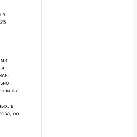
 в
 25
ими
ся
ись,
льно
вали 47
а
ых, в
ова, ее