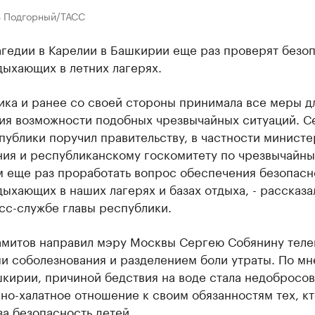
ь Подгорный/ТАСС
агедии в Карелии в Башкирии еще раз проверят безо
дыхающих в летних лагерях.
ика и ранее со своей стороны принимала все меры д
ия возможности подобных чрезвычайных ситуаций. С
публики поручил правительству, в частности министе
ния и республиканскому госкомитету по чрезвычайн
м еще раз проработать вопрос обеспечения безопасн
дыхающих в наших лагерях и базах отдыха, - рассказа
сс-службе главы республики.
амитов направил мэру Москвы Сергею Собянину тел
ми соболезнования и разделением боли утраты. По м
шкирии, причиной бедствия на воде стала недобросо
но-халатное отношение к своим обязанностям тех, кт
за безопасность детей.