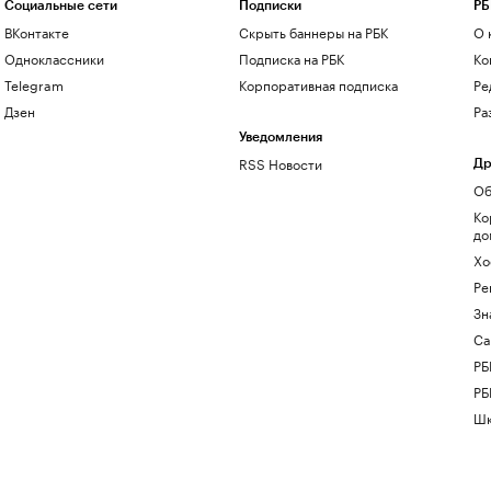
Социальные сети
Подписки
РБ
ВКонтакте
Скрыть баннеры на РБК
О 
Одноклассники
Подписка на РБК
Ко
Telegram
Корпоративная подписка
Ре
Дзен
Ра
Уведомления
RSS Новости
Др
Об
Ко
до
Хо
Ре
Зн
Са
РБ
РБ
Шк