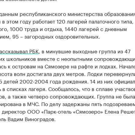
 данным республиканского министерства образования
в этом году работает 120 лагерей палаточного типа,
го, 1000 труда и отдыха, 1440 лагерей с дневным
ием, 95 – загородных оздоровительных.
ассказывал РБК
, в минувшие выходные группа из 47
их школьников вместе с неопытными сопровождающ
сь к островам на Сямозере на рафте и лодках. Начал
сота волн достигала двух метров. Лодки перевернул
5 детей 2002-2004 года рождения. 14 из них официа
 в списках лагеря. Сообщалось, что в сплаве участво
в, а также четверо сопровождающих. Группа не был
ирована в МЧС. По делу задержаны пять подозреваем
е директор ООО «Парк-отель «Сямозеро» Елена Решет
ель Вадим Виноградов.