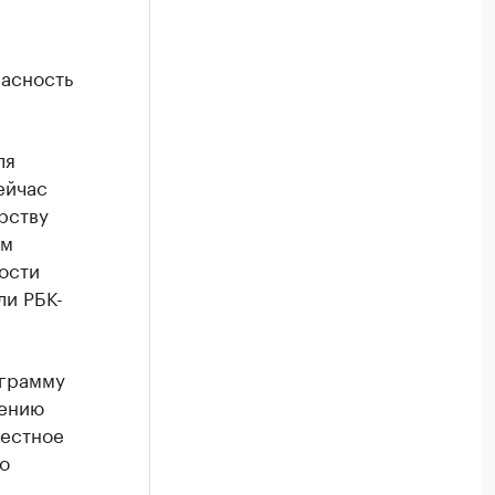
пасность
ля
ейчас
рству
ым
ости
ли РБК-
еграмму
нению
вестное
о