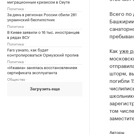
миграционным кризисом в Сеуте
Политика
Всего по
За день в регионах России сбили 281
украинский беспилотник
Башкирии 
Политика
санаторно
В Киеве заявили о 16 тыс. иностранцев
пребыван
в рядах ВСУ
Политика
Как
уже р
Fars узнало, как будет
контролироваться Ормузский пролив
московск
Политика
отправила
«Ижавиа» занялась восстановлением
шторм, вы
сертификата эксплуатанта
Общество
погибли 1
числились
Загрузить еще
школьнико
зарегистр
том числ
заместит
Авторы