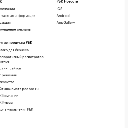
К
РБК Новости
компании
iOS
нтактная информация
Android
дакция
AppGallery
змещение рекламы
угие продукты РБК
лако для бизнеса
рпоративный регистратор
менов
стинг сайтов
г.решения
акомства
йт знакомств podbor.ru
К Компании
К Курсы
ола управления РБК