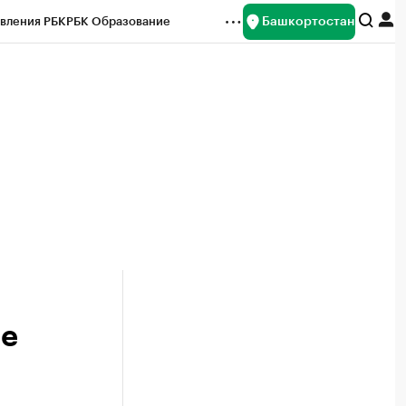
Башкортостан
вления РБК
РБК Образование
редитные рейтинги
Франшизы
Газета
ок наличной валюты
ие