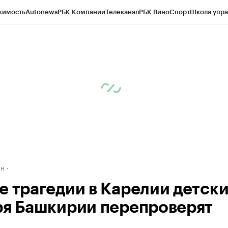
жимость
Autonews
РБК Компании
Телеканал
РБК Вино
Спорт
Школа упра
д
Стиль
Крипто
РБК Бизнес-среда
Дискуссионный клуб
Исследования
К
рагентов
Политика
Экономика
Бизнес
Технологии и медиа
Финансы
Рын
ан
е трагедии в Карелии детск
ря Башкирии перепроверят