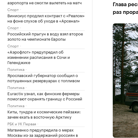
аэропорта не смогли вылететь на матч
Глава рес
Спорт
раз прор
Винисиус продлил контракт с «Реалом»
на фоне слухов об уходе в «Арсенал»
Спорт
Российский прыгун в воду взял второе
золото на чемпионате Европы
Спорт
«Аэрофлот» предупредил об
изменении расписания в Сочи и
Геленджике
Политика
Ярославский губернатор сообщил о
потушенных резервуарах с топливом
Политика
Euractiv узнал, как финские фермеры
помогают охранять границу с Россией
Политика
Киты, тундра и космические пейзажи:
зачем ехать в восточную Арктику
РБК и УК Первая
Матвиенко предупредила о мерах
Москвы из-за задержаний россиян в