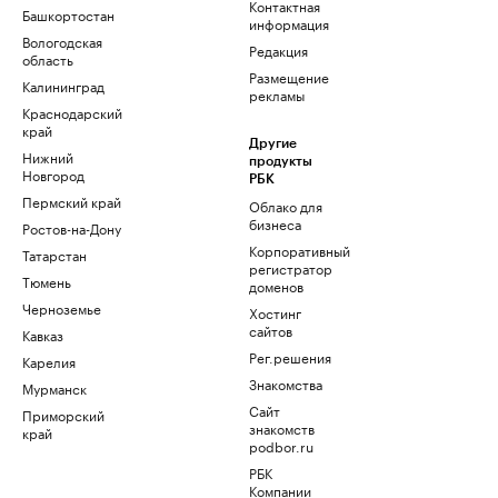
Контактная
Башкортостан
информация
Вологодская
Редакция
область
Размещение
Калининград
рекламы
Краснодарский
край
Другие
Нижний
продукты
Новгород
РБК
Пермский край
Облако для
бизнеса
Ростов-на-Дону
Корпоративный
Татарстан
регистратор
Тюмень
доменов
Черноземье
Хостинг
сайтов
Кавказ
Рег.решения
Карелия
Знакомства
Мурманск
Сайт
Приморский
знакомств
край
podbor.ru
РБК
Компании