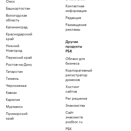
Омск
Контактная
Башкортостан
информация
Вологодская
Редакция
область
Размещение
Калининград
рекламы
Краснодарский
край
Другие
Нижний
продукты
Новгород
РБК
Пермский край
Облако для
бизнеса
Ростов-на-Дону
Корпоративный
Татарстан
регистратор
Тюмень
доменов
Черноземье
Хостинг
сайтов
Кавказ
Рег.решения
Карелия
Знакомства
Мурманск
Сайт
Приморский
знакомств
край
podbor.ru
РБК