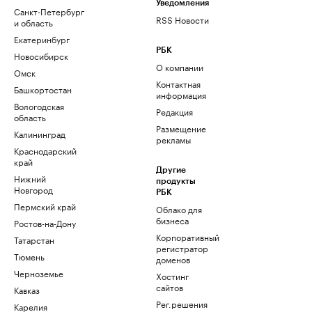
Уведомления
Санкт-Петербург
RSS Новости
и область
Екатеринбург
РБК
Новосибирск
О компании
Омск
Контактная
Башкортостан
информация
Вологодская
Редакция
область
Размещение
Калининград
рекламы
Краснодарский
край
Другие
Нижний
продукты
Новгород
РБК
Пермский край
Облако для
бизнеса
Ростов-на-Дону
Корпоративный
Татарстан
регистратор
Тюмень
доменов
Черноземье
Хостинг
сайтов
Кавказ
Рег.решения
Карелия