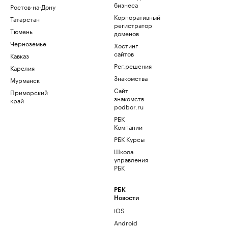
бизнеса
Ростов-на-Дону
Корпоративный
Татарстан
регистратор
Тюмень
доменов
Черноземье
Хостинг
сайтов
Кавказ
Рег.решения
Карелия
Знакомства
Мурманск
Сайт
Приморский
знакомств
край
podbor.ru
РБК
Компании
РБК Курсы
Школа
управления
РБК
РБК
Новости
iOS
Android