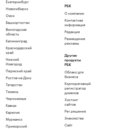
Екатеринбург
РБК
Новосибирск
О компании
Омск
Контактная
Башкортостан
информация
Вологодская
Редакция
область
Размещение
Калининград
рекламы
Краснодарский
край
Другие
Нижний
продукты
Новгород
РБК
Пермский край
Облако для
бизнеса
Ростов-на-Дону
Корпоративный
Татарстан
регистратор
Тюмень
доменов
Черноземье
Хостинг
сайтов
Кавказ
Рег.решения
Карелия
Знакомства
Мурманск
Сайт
Приморский