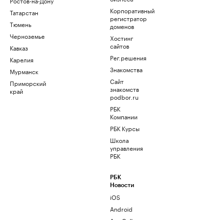
Ростов-на-Дону
Корпоративный
Татарстан
регистратор
Тюмень
доменов
Черноземье
Хостинг
сайтов
Кавказ
Рег.решения
Карелия
Знакомства
Мурманск
Сайт
Приморский
знакомств
край
podbor.ru
РБК
Компании
РБК Курсы
Школа
управления
РБК
РБК
Новости
iOS
Android