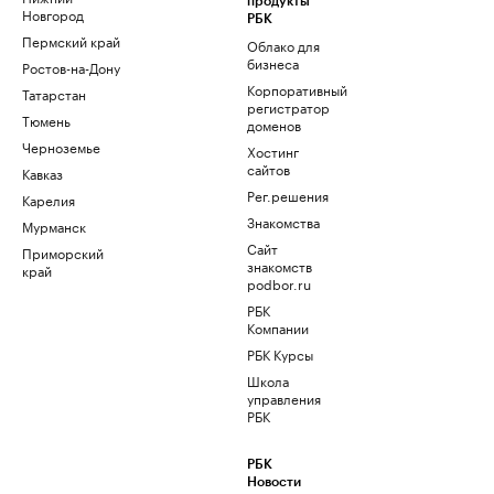
продукты
Новгород
РБК
Пермский край
Облако для
бизнеса
Ростов-на-Дону
Корпоративный
Татарстан
регистратор
Тюмень
доменов
Черноземье
Хостинг
сайтов
Кавказ
Рег.решения
Карелия
Знакомства
Мурманск
Сайт
Приморский
знакомств
край
podbor.ru
РБК
Компании
РБК Курсы
Школа
управления
РБК
РБК
Новости