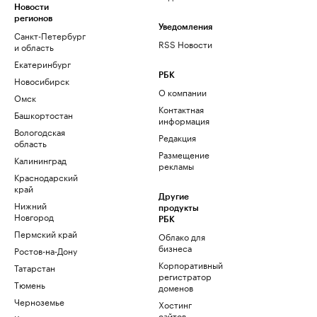
Новости
регионов
Уведомления
Санкт-Петербург
RSS Новости
и область
Екатеринбург
РБК
Новосибирск
О компании
Омск
Контактная
Башкортостан
информация
Вологодская
Редакция
область
Размещение
Калининград
рекламы
Краснодарский
край
Другие
Нижний
продукты
Новгород
РБК
Пермский край
Облако для
бизнеса
Ростов-на-Дону
Корпоративный
Татарстан
регистратор
Тюмень
доменов
Черноземье
Хостинг
сайтов