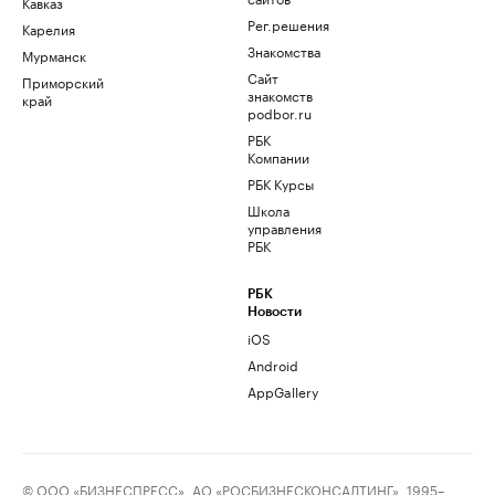
Кавказ
Рег.решения
Карелия
Знакомства
Мурманск
Сайт
Приморский
знакомств
край
podbor.ru
РБК
Компании
РБК Курсы
Школа
управления
РБК
РБК
Новости
iOS
Android
AppGallery
© ООО «БИЗНЕСПРЕСС», АО «РОСБИЗНЕСКОНСАЛТИНГ», 1995–