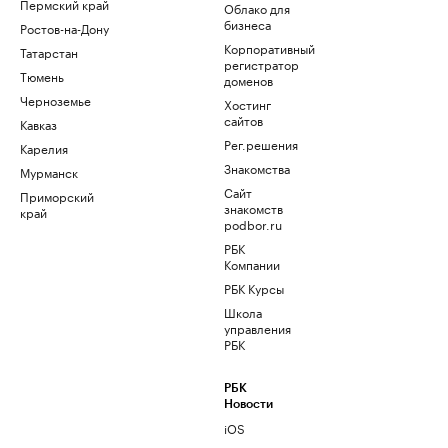
Пермский край
Облако для
бизнеса
Ростов-на-Дону
Корпоративный
Татарстан
регистратор
Тюмень
доменов
Черноземье
Хостинг
сайтов
Кавказ
Рег.решения
Карелия
Знакомства
Мурманск
Сайт
Приморский
знакомств
край
podbor.ru
РБК
Компании
РБК Курсы
Школа
управления
РБК
РБК
Новости
iOS