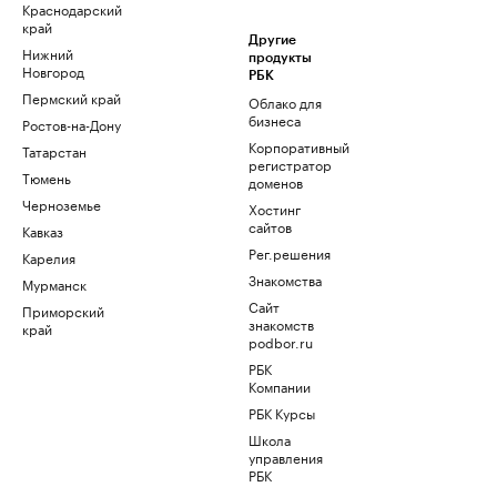
Краснодарский
край
Другие
Нижний
продукты
Новгород
РБК
Пермский край
Облако для
бизнеса
Ростов-на-Дону
Корпоративный
Татарстан
регистратор
Тюмень
доменов
Черноземье
Хостинг
сайтов
Кавказ
Рег.решения
Карелия
Знакомства
Мурманск
Сайт
Приморский
знакомств
край
podbor.ru
РБК
Компании
РБК Курсы
Школа
управления
РБК