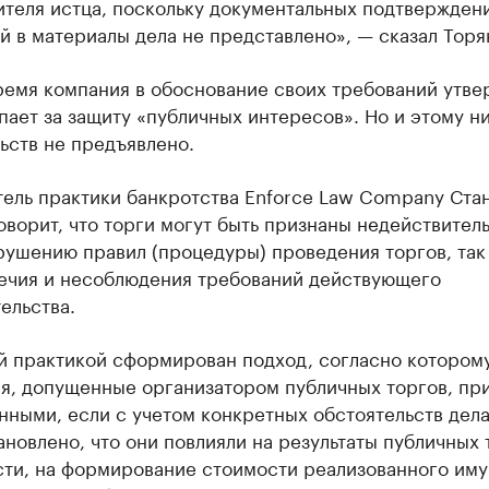
теля истца, поскольку документальных подтвержден
 в материалы дела не представлено», — сказал Торя
ремя компания в обоснование своих требований утве
пает за защиту «публичных интересов». Но и этому н
ьств не предъявлено.
тель практики банкротства Enforce Law Company Ста
оворит, что торги могут быть признаны недействител
рушению правил (процедуры) проведения торгов, так 
ечия и несоблюдения требований действующего
ельства.
й практикой сформирован подход, согласно котором
я, допущенные организатором публичных торгов, пр
ными, если с учетом конкретных обстоятельств дел
ановлено, что они повлияли на результаты публичных 
ости, на формирование стоимости реализованного им