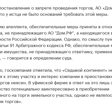
постановление о запрете проведения торгов, АО «До
что у истца не было оснований требовать этой меры.
ию апеллянта, обеспечительные меры приняты в отн
а, не принадлежащего АО "Дом.РФ", а находящегося 
ности Российской Федерации. Однако, по смыслу пун
татьи 91 Арбитражного кодекса РФ, обеспечительные 
и имущества, не принадлежащего ответчику, примен
, — говорится в определении суда.
о, госкомпания отметила, что «Седьмой континент» н
 к этому участку и интерес компании в приостановк
ргов неясен. В уфимской фирме в ответ на это лишь 
ество потенциально заинтересовано в приобретении
ного на торги земельного участка, однако не являлос
м торгов».