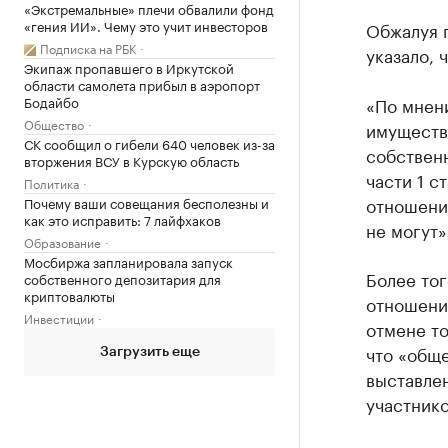
«Экстремальные» плечи обвалили фонд
«гения ИИ». Чему это учит инвесторов
Обжалуя 
Подписка на РБК
указало, 
Экипаж пропавшего в Иркутской
области самолета прибыл в аэропорт
«По мнен
Бодайбо
Общество
имуществ
СК сообщил о гибели 640 человек из-за
собствен
вторжения ВСУ в Курскую область
части 1 с
Политика
отношени
Почему ваши совещания бесполезны и
как это исправить: 7 лайфхаков
не могут»
Образование
Мосбиржа запланировала запуск
Более тог
собственного депозитария для
криптовалюты
отношения
Инвестиции
отмене то
что «общ
Загрузить еще
выставлен
участнико