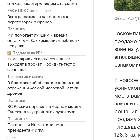
отдыха: квартиры рядом с парками
РБК и ПИК Серия плюс
Вэнс рассказал о сложностях в
Фото: АО "Д
переговорах с Ираном
Политика
Госкомпа
ИИ помогает лучшим и вредит
продаже з
остальным. Как компаниям избежать
ловушки
зоне на у
Подписка на РБК
апелляцио
«Смешарики сквозь вселенные»
ознакоми
выходят в прокат. Пройдите тест о
франшизе
Технологии и медиа
В ноябре
В Ярославской области сообщили об
уфимской
отражении «самой массовой» атаки
дронов
мер в рам
Политика
земельног
ВС России поразили в Черном море у
решения. 
Одессы два украинских сухогруза
продажу 
Политика
Покинет ли Инфантино пост
площадью
президента ФИФА
128,3 кв.
Спорт