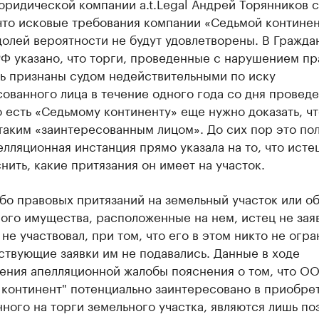
юридической компании a.t.Legal Андрей Торянников 
что исковые требования компании «Седьмой континен
олей вероятности не будут удовлетворены. В Гражда
Ф указано, что торги, проведенные с нарушением пр
ть признаны судом недействительными по иску
ованного лица в течение одного года со дня провед
о есть «Седьмому континенту» еще нужно доказать, чт
таким «заинтересованным лицом». До сих пор это по
елляционная инстанция прямо указала на то, что исте
нить, какие притязания он имеет на участок.
бо правовых притязаний на земельный участок или о
го имущества, расположенные на нем, истец не заяв
 не участвовал, при том, что его в этом никто не огра
ствующие заявки им не подавались. Данные в ходе
ения апелляционной жалобы пояснения о том, что О
 континент" потенциально заинтересовано в приобре
ного на торги земельного участка, являются лишь по