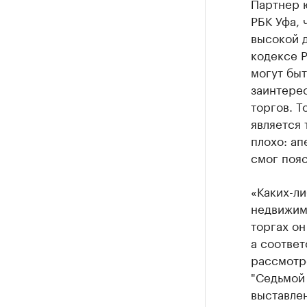
Партнер 
РБК Уфа, 
высокой д
кодексе Р
могут бы
заинтерес
торгов. Т
является 
плохо: ап
смог пояс
«Каких-ли
недвижимо
торгах он
а соответ
рассмотр
"Седьмой
выставлен