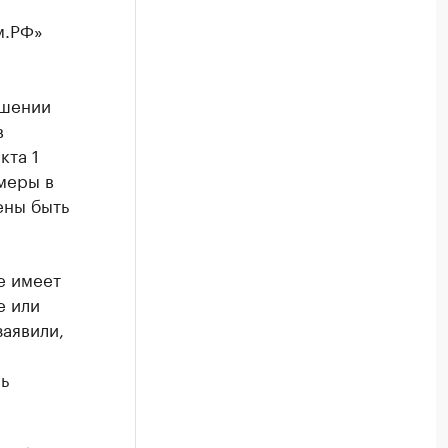
м.РФ»
ошении
в
кта 1
меры в
ены быть
е имеет
е или
заявили,
ь