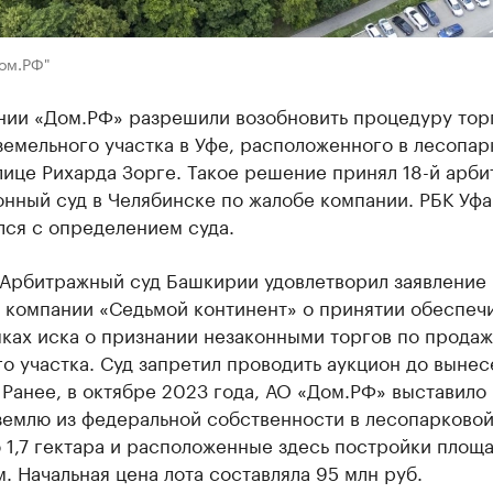
ом.РФ"
нии «Дом.РФ» разрешили возобновить процедуру тор
емельного участка в Уфе, расположенного в лесопар
лице Рихарда Зорге. Такое решение принял 18-й арб
нный суд в Челябинске по жалобе компании. РБК Уфа
лся с определением суда.
 Арбитражный суд Башкирии удовлетворил заявление
 компании «Седьмой континент» о принятии обеспеч
ках иска о признании незаконными торгов по прода
о участка. Суд запретил проводить аукцион до вынес
Ранее, в октябре 2023 года, АО «Дом.РФ» выставило 
землю из федеральной собственности в лесопарковой
 1,7 гектара и расположенные здесь постройки площ
 м. Начальная цена лота составляла 95 млн руб.