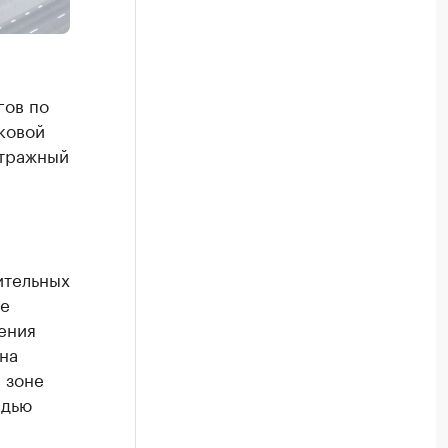
гов по
ковой
итражный
ительных
же
ения
на
 зоне
адью