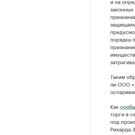
и на опре
законных
признании
защищаем
предусмо
порядка п
признания
имуществ
затрагива
Таким обр
ли ООО «
оспариван
Как
сооб
торги в с
под произ
Рихарда 