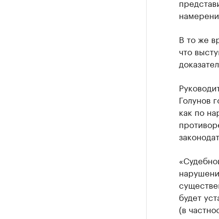
представи
намерений
В то же в
что высту
доказател
Руководи
Голунов г
как по на
противор
законодат
«Судебно
нарушени
существен
будет уст
(в частн