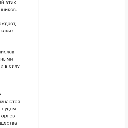
ий этих
нников.
рждает,
икаких
нислав
ьными
и в силу
у
изнаются
а судом
торгов
ущества