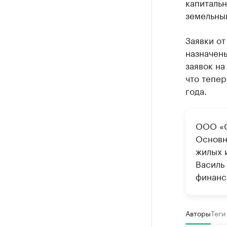
капитальн
земельный
Заявки от
назначены
заявок на
что тепер
года.
ООО «С
Основн
жилых 
Василь
финанс
Авторы
Теги