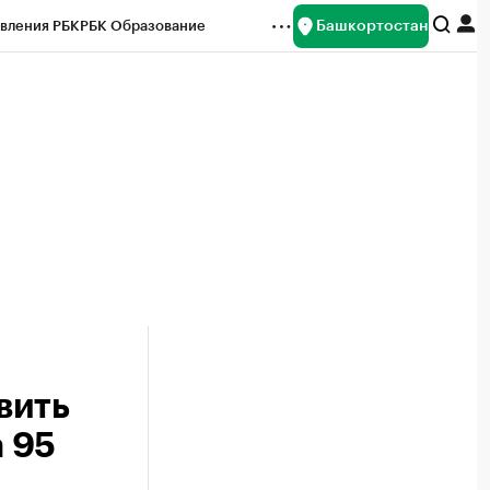
Башкортостан
вления РБК
РБК Образование
редитные рейтинги
Франшизы
Газета
ок наличной валюты
вить
а 95