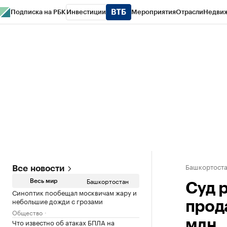
Подписка на РБК
Инвестиции
Мероприятия
Отрасли
Недви
РБК Курсы
РБК Life
Тренды
Визионеры
Национальные проекты
Горо
Спецпроекты СПб
Конференции СПб
Спецпроекты
Проверка конт
Башкортост
Все новости
Башкортостан
Весь мир
Суд 
Синоптик пообещал москвичам жару и
небольшие дожди с грозами
прод
Общество
Что известно об атаках БПЛА на
млн