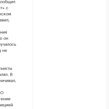
сообщил
т» с
нском
авил,
ения
о он
лучалось
ц не
бъекты
лял. В
ничивал,
ОО
тении
зицией