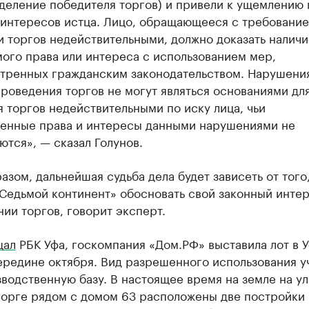
деление победителя торгов) и привели к ущемлению 
 интересов истца. Лицо, обращающееся с требование
 торгов недействительными, должно доказать наличи
ого права или интереса с использованием мер,
тренных гражданским законодательством. Нарушени
роведения торгов не могут являться основаниями дл
 торгов недействительными по иску лица, чьи
енные права и интересы данными нарушениями не
ются», — сказал Голунов.
азом, дальнейшая судьба дела будет зависеть от того
Седьмой континент» обосновать свой законный интер
ии торгов, говорит эксперт.
щал
РБК Уфа, госкомпания «Дом.РФ» выставила лот в У
ередине октября. Вид разрешенного использования у
водственную базу. В настоящее время на земле на у
Зорге рядом с домом 63 расположены две постройки 