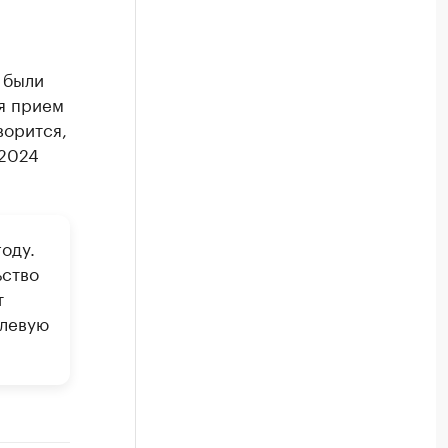
 были
ля прием
ворится,
 2024
оду.
ьство
т
улевую