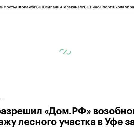
жимость
Autonews
РБК Компании
Телеканал
РБК Вино
Спорт
Школа упра
д
Стиль
Крипто
РБК Бизнес-среда
Дискуссионный клуб
Исследования
К
рагентов
Политика
Экономика
Бизнес
Технологии и медиа
Финансы
Рын
ан
разрешил «Дом.РФ» возобно
ажу лесного участка в Уфе з