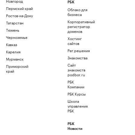
Новгород
РБК
Пермский край
Облако для
бизнеса
Ростов-на-Дону
Корпоративный
Татарстан
регистратор
Тюмень
доменов
Черноземье
Хостинг
сайтов
Кавказ
Рег.решения
Карелия
Знакомства
Мурманск
Сайт
Приморский
знакомств
край
podbor.ru
РБК
Компании
РБК Курсы
Школа
управления
РБК
РБК
Новости