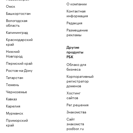
О компании
Омск
Контактная
Башкортостан
информация
Вологодская
Редакция
область
Размещение
Калининград
рекламы
Краснодарский
край
Другие
Нижний
продукты
Новгород
РБК
Пермский край
Облако для
бизнеса
Ростов-на-Дону
Корпоративный
Татарстан
регистратор
Тюмень
доменов
Черноземье
Хостинг
сайтов
Кавказ
Рег.решения
Карелия
Знакомства
Мурманск
Сайт
Приморский
знакомств
край
podbor.ru