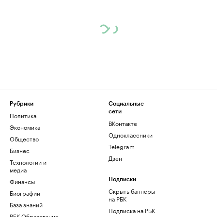
Рубрики
Социальные
сети
Политика
ВКонтакте
Экономика
Одноклассники
Общество
Telegram
Бизнес
Дзен
Технологии и
медиа
Финансы
Подписки
Скрыть баннеры
Биографии
на РБК
База знаний
Подписка на РБК
РБК Образование