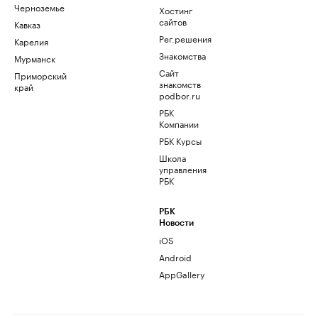
Черноземье
Хостинг
сайтов
Кавказ
Рег.решения
Карелия
Знакомства
Мурманск
Сайт
Приморский
знакомств
край
podbor.ru
РБК
Компании
РБК Курсы
Школа
управления
РБК
РБК
Новости
iOS
Android
AppGallery