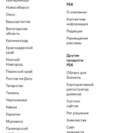
РБК
Новосибирск
О компании
Омск
Контактная
Башкортостан
информация
Вологодская
Редакция
область
Размещение
Калининград
рекламы
Краснодарский
край
Другие
Нижний
продукты
Новгород
РБК
Пермский край
Облако для
бизнеса
Ростов-на-Дону
Корпоративный
Татарстан
регистратор
Тюмень
доменов
Черноземье
Хостинг
сайтов
Кавказ
Рег.решения
Карелия
Знакомства
Мурманск
Сайт
Приморский
знакомств
край