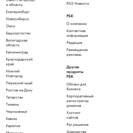
RSS Новости
и область
Екатеринбург
РБК
Новосибирск
О компании
Омск
Контактная
Башкортостан
информация
Вологодская
Редакция
область
Размещение
Калининград
рекламы
Краснодарский
край
Другие
Нижний
продукты
Новгород
РБК
Пермский край
Облако для
бизнеса
Ростов-на-Дону
Корпоративный
Татарстан
регистратор
Тюмень
доменов
Черноземье
Хостинг
сайтов
Кавказ
Рег.решения
Карелия
Знакомства
Мурманск