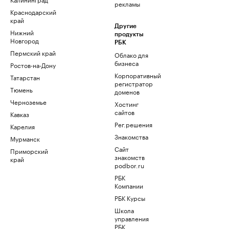
рекламы
Краснодарский
край
Другие
Нижний
продукты
Новгород
РБК
Пермский край
Облако для
бизнеса
Ростов-на-Дону
Корпоративный
Татарстан
регистратор
Тюмень
доменов
Черноземье
Хостинг
сайтов
Кавказ
Рег.решения
Карелия
Знакомства
Мурманск
Сайт
Приморский
знакомств
край
podbor.ru
РБК
Компании
РБК Курсы
Школа
управления
РБК