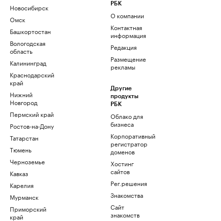
РБК
Новосибирск
О компании
Омск
Контактная
Башкортостан
информация
Вологодская
Редакция
область
Размещение
Калининград
рекламы
Краснодарский
край
Другие
Нижний
продукты
Новгород
РБК
Пермский край
Облако для
бизнеса
Ростов-на-Дону
Корпоративный
Татарстан
регистратор
Тюмень
доменов
Черноземье
Хостинг
сайтов
Кавказ
Рег.решения
Карелия
Знакомства
Мурманск
Сайт
Приморский
знакомств
край