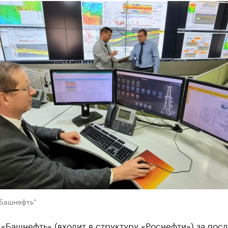
"Башнефть"
«Башнефть» (входит в структуру «Роснефти») за пос