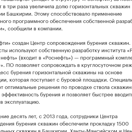
т в три раза увеличила долю горизонтальных скважин 
ии Башкирии. Этому способствовало применение
ного программного обеспечения собственной разра
и», сообщили в компании.
фти» создан Центр сопровождения бурения скважин. 
ты используют собственную разработку института «
ефть» (входит в «Роснефть») — программный компле
+». ПО позволяет сопровождать в круглосуточном ре
цесс бурения горизонтальной скважины на основе
ии, которая поступает с буровой площадки. Специал
т оптимальные решения по проводке ствола скважины
 эффективность бурения и позволяет быстрее вводит
в эксплуатацию.
ние десять лет, с 2013 года, сотрудники Центра
дения бурения скважин обеспечили прокладку 1500
альных скважин в Башкирии, Ханты-Мансийском и Не