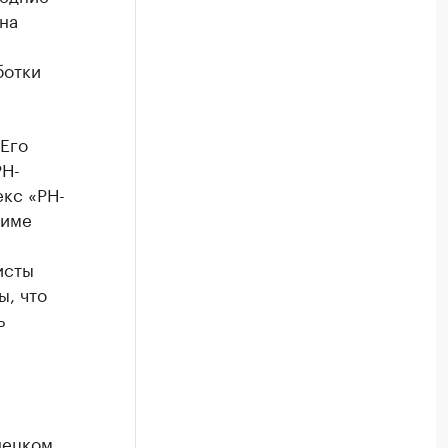
на
ботки
Его
РН-
кс «РН-
жиме
исты
, что
ь
нецком