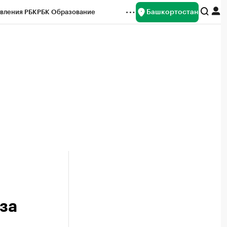
Башкортостан
вления РБК
РБК Образование
редитные рейтинги
Франшизы
Газета
ок наличной валюты
за