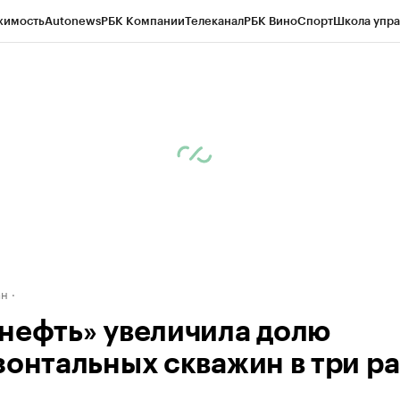
жимость
Autonews
РБК Компании
Телеканал
РБК Вино
Спорт
Школа упра
д
Стиль
Крипто
РБК Бизнес-среда
Дискуссионный клуб
Исследования
К
рагентов
Политика
Экономика
Бизнес
Технологии и медиа
Финансы
Рын
ан
нефть» увеличила долю
зонтальных скважин в три ра