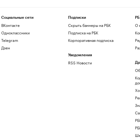
Социальные сети
Подписки
РБ
ВКонтакте
Скрыть баннеры на РБК
О 
Одноклассники
Подписка на РБК
Ко
Telegram
Корпоративная подписка
Ре
Дзен
Ра
Уведомления
RSS Новости
Др
Об
Ко
до
Хо
Ре
Зн
Са
РБ
РБ
Шк