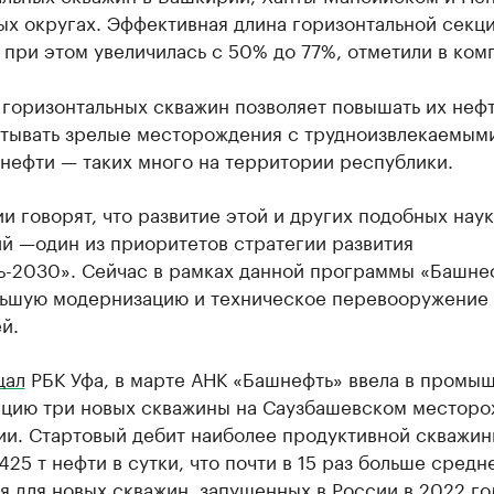
ых округах. Эффективная длина горизонтальной секц
при этом увеличилась с 50% до 77%, отметили в ком
 горизонтальных скважин позволяет повышать их неф
атывать зрелые месторождения с трудноизвлекаемым
нефти — таких много на территории республики.
и говорят, что развитие этой и других подобных нау
й —один из приоритетов стратегии развития
ь-2030». Сейчас в рамках данной программы «Башне
льшую модернизацию и техническое перевооружение
й.
щал
РБК Уфа, в марте АНК «Башнефть» ввела в промы
ацию три новых скважины на Саузбашевском местор
ии. Стартовый дебит наиболее продуктивной скважи
425 т нефти в сутки, что почти в 15 раз больше средн
я для новых скважин, запущенных в России в 2022 го