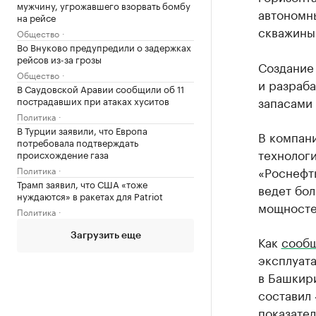
мужчину, угрожавшего взорвать бомбу
автономн
на рейсе
скважины 
Общество
Во Внуково предупредили о задержках
рейсов из-за грозы
Создание
Общество
и разраб
В Саудовской Аравии сообщили об 11
запасами 
пострадавших при атаках хуситов
Политика
В Турции заявили, что Европа
В компани
потребовала подтверждать
технологи
происхождение газа
«Роснефт
Политика
Трамп заявил, что США «тоже
ведет бо
нуждаются» в ракетах для Patriot
мощносте
Политика
Загрузить еще
Как
сооб
эксплуат
в Башкир
составил 
показател