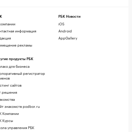
К
РБК Новости
компании
iOS
нтактная информация
Android
дакция
AppGallery
змещение рекламы
угие продукты РБК
лако для бизнеса
рпоративный регистратор
менов
стинг сайтов
г.решения
акомства
йт знакомств podbor.ru
К Компании
К Курсы
ола управления РБК