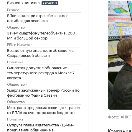
бизнес-книг июля
РАДИО
Бизнес
В Таиланде при стрельбе в школе
погибли два человека
Общество
Зачем смартфону телеобъектив, 200
Мп и большой сенсор
РБК и Huawei
Беспилотную опасность объявили в
Свердловской области
Политика
Синоптик допустил обновление
температурного рекорда в Москве 7
августа
Общество
Умерла заслуженный тренер России по
фехтованию Фаина Саевич
Общество
Минтранс предложил защищать трассы
от БПЛА за счет дорожных бюджетов
Фото: АНК 
Политика
Супруге главы издательства «Джем»
предъявили обвинение в
Компания 