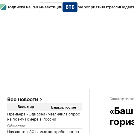
Подписка на РБК
Инвестиции
Мероприятия
Отрасли
Недви
РБК Курсы
РБК Life
Тренды
Визионеры
Национальные проекты
Горо
Спецпроекты СПб
Конференции СПб
Спецпроекты
Проверка конт
Башкортост
Все новости
Башкортостан
Весь мир
«Баш
Премьера «Одиссеи» увеличила спрос
на поэму Гомера в России
гори
Общество
Назван топ-30 самых востребованных