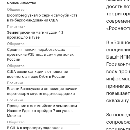
мошенничестве
десять ле
Общество
территор
Bloomberg узнал о серии самоубийств
современ
в Киберкомандовании США
Политика
«Роснефт
Землетрясение магнитудой 4,1
произошло в Туве
В «Башне
Общество
специалис
Средняя пенсия неработающих
превысила ₽35 тыс. в семи регионах
БашНИПИн
России
Горизонт
Общество
весь про
США ввели санкции в отношении
военного атташе Кубы в России
информац
Политика
принимаю
Власти Венесуэлы и оппозиция начали
повышает
переговоры спустя неделю задержки
скважину 
Политика
Прощание с олимпийским чемпионом
Иваном Едешко пройдет 7 августа в
За послед
Москве
сопровож
Общество
В США в аэропорту задержали
горизонт