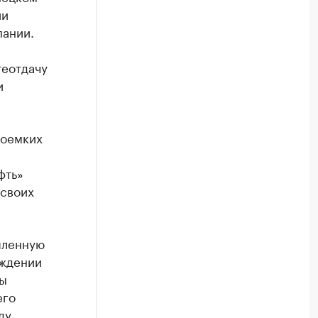
ии
пании.
теотдачу
и
коемких
фть»
 своих
шленную
ождении
ны
его
ду.